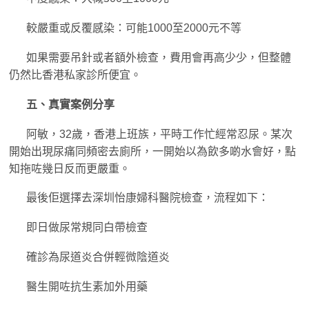
較嚴重或反覆感染：可能1000至2000元不等
如果需要吊針或者額外檢查，費用會再高少少，但整體
仍然比香港私家診所便宜。
五、真實案例分享
阿敏，32歲，香港上班族，平時工作忙經常忍尿。某次
開始出現尿痛同頻密去廁所，一開始以為飲多啲水會好，點
知拖咗幾日反而更嚴重。
最後佢選擇去深圳怡康婦科醫院檢查，流程如下：
即日做尿常規同白帶檢查
確診為尿道炎合併輕微陰道炎
醫生開咗抗生素加外用藥