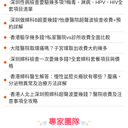
·
深圳性病檢查要驗幾多項?梅毒、淋病、HPV、HIV全
套項目清單
·
深圳做婦科B超要幾錢?怡康醫院超聲波檢查收費+預
約詳解
·
香港驗孕幾多錢?私家醫院vs診所收費全面比較
·
大陸醫院取環痛嗎？子宮環取出收費大約幾多
·
深圳婦科檢查一次要幾多錢?全套婦科套餐項目與價
格
·
香港婦科醫生解答：慢性盆腔炎癥狀有哪些？腹痛、
分泌物異常及治療方法詳解
·
香港人北上深圳照婦科超聲波要幾錢？醫院收費及注
意事項全攻略
專家團隊