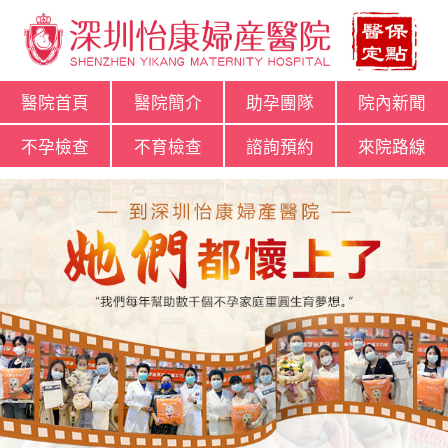
醫院首頁
醫院簡介
助孕團隊
院內新聞
不孕檢查
不育檢查
諮詢預約
來院路線