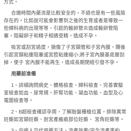
方式。
合適時間內藥流是比較安全的，不過也是有一些風險
存在的。比如說可能會影響到之後的生育或者是導致一
些婦科病的出現等等，引起的輸卵管炎造成輸卵管阻
塞，阻礙卵子和精子相遇受精，造成不孕。
吸宮或刮宮過度，損傷了子宮頸管和子宮內膜，隨後
引起宮頸粘連阻塞或宮腔粘連縮小;將子宮內膜基底層刮
掉，使子 宮內膜不能再生，造成長期閉經引發不孕。
用藥前准備
1、詳細詢問病史、體格檢查、婦科檢查、完善實驗
室檢查如血、尿常規，肝腎功能、凝血功能、血型及心
電圖檢查等。
2、B超檢查確認孕周，了解胎盤種植位置，排除異常
妊娠如宮頸妊娠、剖宮產瘢痕部位妊娠、 宮角妊娠等。
3、向病人交代用藥方法、流產效果(完全流產率約