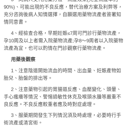
90%)、可能出現的不良反應，替代治療方案及利弊等，
充分咨詢後病人知情選擇，自願選用藥物流產者簽署知
情同意書。
4、經檢查合格，早期妊娠≤7周可門診行藥物流產，
孕10周及以上者需入院藥物流產;孕8～9周者以入院藥物
流產為宜，也可以酌情在門診觀察行藥物流產。
用藥後觀察
1、注意陰道開始流血的時間、出血量、妊娠產物如
胎兒、胎盤的排出等。
2、注意藥物引起的胃腸道反應、血壓變化、頭暈、
手心瘙癢等情況、警惕過敏性休克及喉頭水腫等嚴重不
良反應。不良反應較重者應及時對症處理。
3、服藥期間發生下列情況須及時處理，必要時行手
術流產或清宮術。