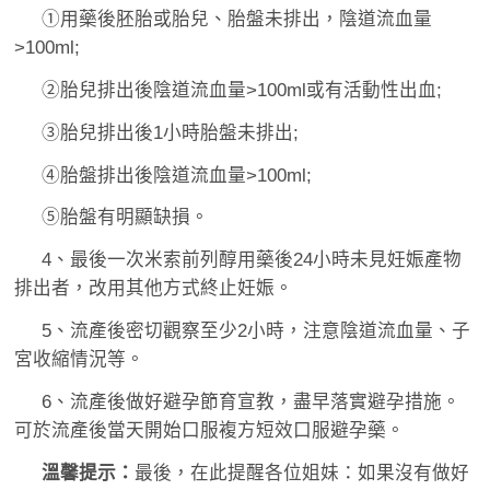
①用藥後胚胎或胎兒、胎盤未排出，陰道流血量
>100ml;
②胎兒排出後陰道流血量>100ml或有活動性出血;
③胎兒排出後1小時胎盤未排出;
④胎盤排出後陰道流血量>100ml;
⑤胎盤有明顯缺損。
4、最後一次米索前列醇用藥後24小時未見妊娠產物
排出者，改用其他方式終止妊娠。
5、流產後密切觀察至少2小時，注意陰道流血量、子
宮收縮情況等。
6、流產後做好避孕節育宣教，盡早落實避孕措施。
可於流產後當天開始口服複方短效口服避孕藥。
溫馨提示：
最後，在此提醒各位姐妹：如果沒有做好