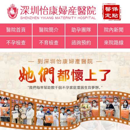
醫院首頁
醫院簡介
助孕團隊
院內新聞
不孕檢查
不育檢查
諮詢預約
來院路線