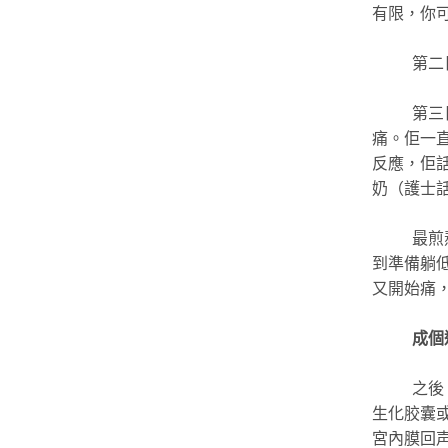
有限，你
第二
第三
痛。佢一
反應，佢
奶（護士
最煎
到準備躺
又開始痛
成個
之後
生化胶囊
宮內膜回