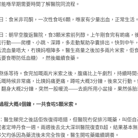
可能喺早期需要時間了解醫院同流程。
日：食米非司酮，一次性食咗6顆，喺家有少量出血，正常生活
日：朝早空腹返醫院，食3顆米索前列醇。上午剛食完有啲痛，
直行動——爬樓、小跳、深蹲，多走動幫助孕囊排出。快到中午
話流血量唔大，冇姨妈嗰陣多。醫生商量之後加多兩片米索，佢
話要食嘢防低血糖），然後繼續食藥。
熬係等待。食完加嘅兩片米索之後，腹痛比上午劇烈，持續時間
低嘅時候非常痛，比姨妈痛更痛，蹲咗大概3分鐘，後來又行動。
，翻身大概2分鐘，突然一股暖流——去廁所用小盆接，果然係胎
過程大概4個鐘，一共食咗5顆米索。
：醫生睇完之後話佢恢復得唔錯，但醫院冇促排污嘅藥，叫佢自
或者定坤丹食一週。兩週後去北大深圳醫院復查B超，結果基本無
声欠均係因為藥流後未完全恢復，醫生開咗藥繼續調養。