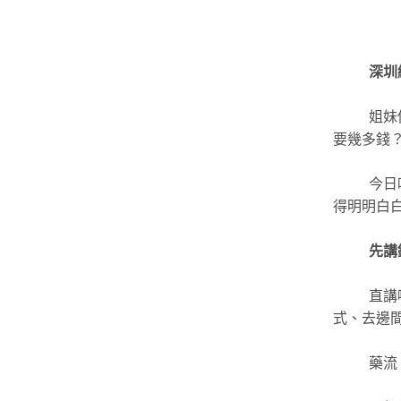
深圳
姐妹
要幾多錢
今日
得明明白
先講
直講
式、去邊
藥流：