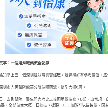
真事：一個姐妹嘅藥流全記錄
係知乎上面一個深圳姐妹嘅真實經歷，我覺得好有參考價值，逐
深圳市人民醫院龍華分院做嘅藥流，懷孕大概6周。
日：去到醫院，醫生問完病史之後開單做檢查。B超、血常规、
核酸，全部做完大概一日搞掂。提醒一句：核酸可以最後做，因