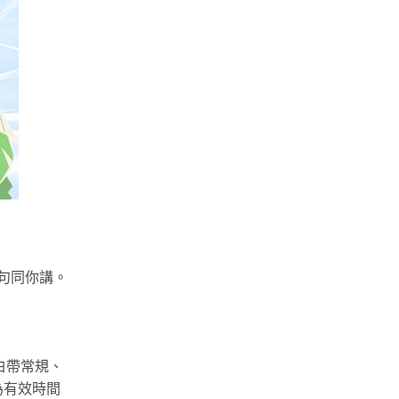
句同你講。
白帶常規、
為有效時間