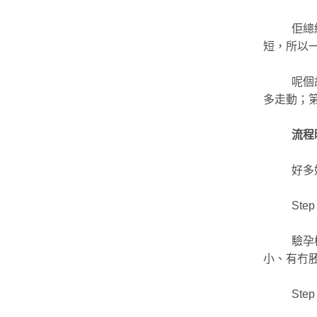
佢總
短，所以
呢個
多走動；
流程
好多
St
驗孕
小、有冇
St