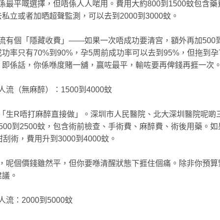
係最平嘅選擇，但唔係人人啱用。費用大約800到1500蚊包含
私立或者加晒超聲監測，可以去到2000到3000蚊。
流有個「隱藏收費」——如果一次唔成功要清宫，額外再加500到
功率只有70%到90%，孕5周前成功率可以去到95%，但拖到孕
右。即係話，你係喺度賭一舖，贏咗最平，輸咗要再俾錢再捱一次
人流（無麻醉）：1500到4000蚊
「生R唔打麻醉直接做」。深圳市人民醫院、北大深圳醫院呢啲
500到2500蚊，包含術前檢查、手術費、麻醉費、術後用藥。
钳刮術，費用升到3000到4000蚊。
，呢個價錢雖然平，但你要喺清醒狀態下捱住個痛。除非你預算
建議。
人流：2000到5000蚊