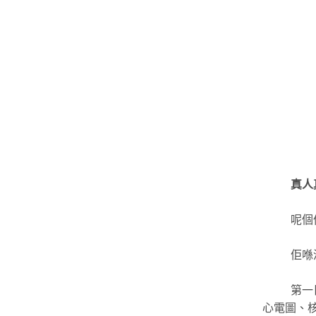
真人
呢個
佢喺
第一
心電圖、