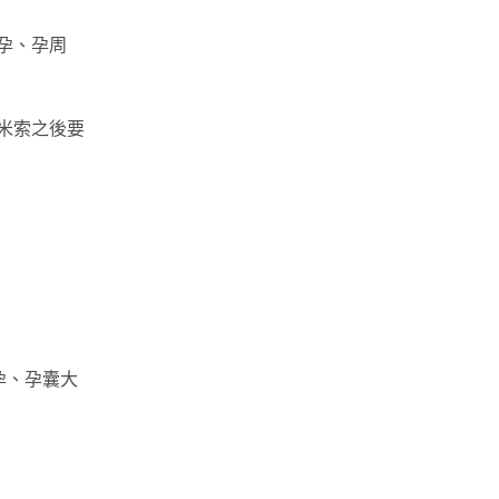
孕、孕周
米索之後要
孕、孕囊大