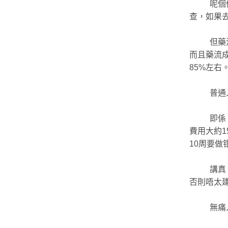
呢個
查，如果去
但藥
而且藥流成
85%左
普通
即係
費用大約1
10周要做
講真
否則唔太
無痛