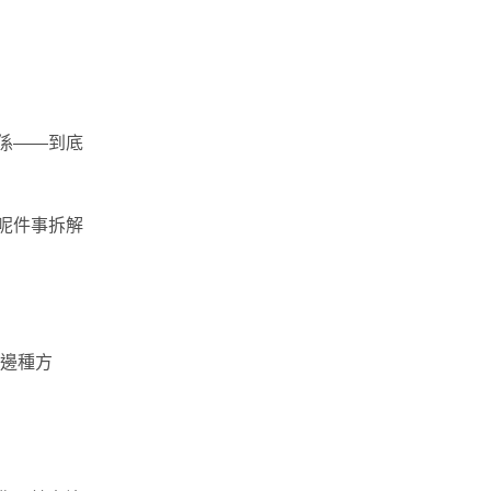
係——到底
呢件事拆解
揀邊種方