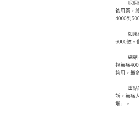
呢個
後用藥，總
4000到5
如果
6000蚊
總結
視無痛40
夠用，最
重點
話，無痛
爛」。