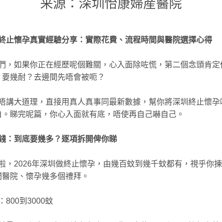
来源：深圳怡康婦産醫院
終止懷孕真實經驗分享：實際花費、流程時間與醫院選擇心得
們，如果你正在經歷呢個難關，心入面除咗慌，第二個念頭肯定
？要幾耐？去邊間先唔會被呃？
唔講大道理，直接用真人真事同最新數據，幫你將深圳終止懷孕
白。睇完呢篇，你心入面就有底，唔使再自己嚇自己。
錢：到底要幾多？逐項拆開俾你睇
啦，2026年深圳做終止懷孕，由幾百蚊到幾千蚊都有，視乎你
間醫院、懷孕幾多個禮拜。
800到3000蚊