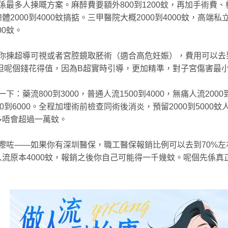
係最多人揀嘅方案。麻醉費要額外800到1200蚊，再加手術費
體2000到4000蚊搞掂。三甲醫院大概2000到4000蚊，高端
000蚊。
你揀超導可視或者宮腔鏡取胚術（適合高危妊娠），費用可以去到
。但呢個錢花得值，因為B超實時引導，更加精準，對子宮傷害最
一下：藥流800到3000，普通人流1500到4000，無痛人流2000
00到6000。全程加埋術前檢查同術後消炎，預留2000到5000
多唔會超過一萬蚊。
嚟咗——如果你有深圳醫保，職工醫保報銷比例可以去到70%左
人流原本4000蚊，報銷之後你自己可能得一千幾蚊。呢個先係真