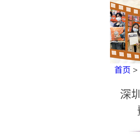
首页
>
深