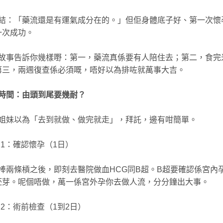
結：「藥流還是有運氣成分在的。」但佢身體底子好、第一次懷
一次成功。
故事告訴你幾樣嘢：第一，藥流真係要有人陪住去；第二，食完
第三，兩週復查係必須嘅，唔好以為排咗就萬事大吉。
時間：由頭到尾要幾耐？
姐妹以為「去到就做、做完就走」，拜託，邊有咁簡單。
ep 1：確認懷孕（1日）
棒兩條槓之後，即刻去醫院做血HCG同B超。B超要確認係宮內
胚芽。呢個唔做，萬一係宮外孕你去做人流，分分鐘出大事。
ep 2：術前檢查（1到2日）