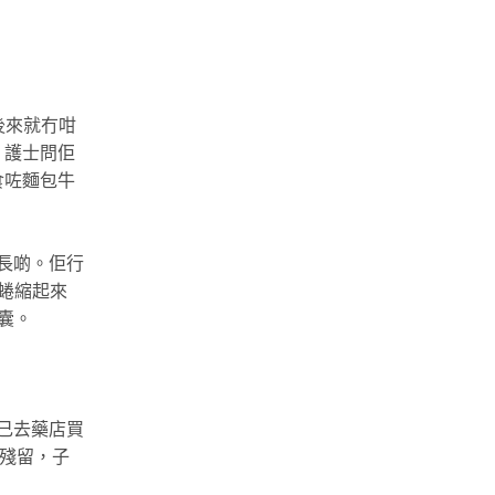
。
後來就冇咁
，護士問佢
食咗麵包牛
長啲。佢行
蜷縮起來
囊。
己去藥店買
殘留，子