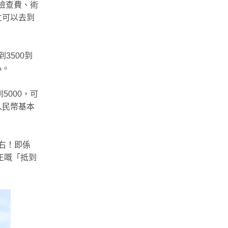
、檢查費、術
私立可以去到
3500到
小。
到5000，可
蚊人民幣基本
右！即係
正嘅「抵到