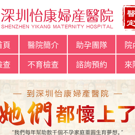
首頁
醫院簡介
助孕團隊
院
檢查
不育檢查
諮詢預約
來