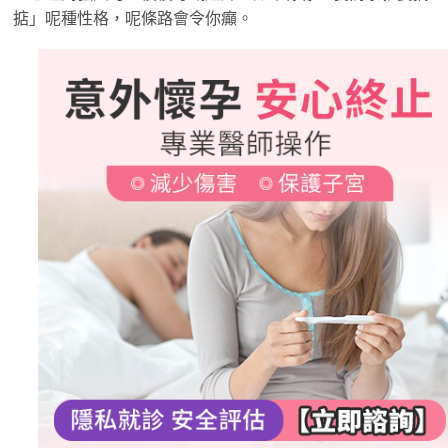
掂」呢種性格，呢條路會令你癲。