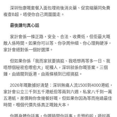
深圳怡康嘅套餐入面包埋術後消炎藥、促宮縮藥同免費
複查B超，唔使你自己周圍圍走。
最後講句真心話
家計會係一條正路，安全、合法、收費低，但佢最大嘅
敵人係時間。如果你可以等、你孕周仲細、你心理夠硬淨，
家計會絕對係一個好選擇。
但如果你係「我而家就要搞掂、我唔想再等多一日、我
唔想個秘密愈嚟愈大」呢種人，深圳就係你嘅答案。三個
鐘，由過關到返港，由兩條槓到已經搞掂。
2026年嘅數據好清楚：深圳無痛人流1500到4000港紙，
家計會公立三千到五千港紙但等兩到六週，私家八千到一萬
五港紙。差價夠你食幾餐好嘅，但如果你因為等而拖過最佳
時間，嗰個代價先係真正嘅蝕大本。
你嘅身體你話事，你嘅時間你話事。去預約啦，唔好再