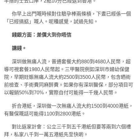
半搭的士去口岸，2點10分已經返到香港。
你早上出門嘅時候對住驗孕棒兩條槓，下晝已經係一個
「已經搞掂」嘅人。呢種感覺，試過先知。
錢銀方面：差價大到你唔信
講錢。
深圳做無痛人流，普通套餐大約880到4680人民幣，超
導可視套餐1980人民幣起。三甲醫院例如深圳市婦幼保健
院，早期妊娠無痛人流大約2500到3500人民幣，包含晒術
前檢查、手術費同麻醉費。如果你有深圳醫保，部分項目可
以報銷50%到70%，實際自付可能得一千幾人民幣。
折合港紙，深圳做一次無痛人流大約1500到4000港紙，
有醫保嘅話可能得1100到2800港紙。
對比返家計會：公立三千到五千港紙但要等兩到六個禮
拜，私家八千到一萬五港紙先至快啲。