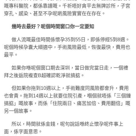
嘅專科醫院，都係靠譜嘅。千祈唔好貪平去無牌診所，子宮
穿孔、感染、甚至不孕呢啲風險實實在在存在。
幾時去最好？呢個時間窗口你一定要知
做人流嘅最佳時間係懷孕35到55日，即係停經5到8週。
呢個時候孕囊大細適中，手術風險最低，恢復最快，費用也
最平。
如果你喺呢個窗口期去深圳，當日做完當日走，一個禮
拜之後返院複查B超確認乾淨就搞掂。
但如果你拖到10週以上，手術難度同風險都會升，費用
也會貴。拖到14週以上就要住院引產，嗰個就唔係「三個鐘
搞掂」嘅故事，而係「住院兩日、痛苦加倍、費用翻倍」嘅
另一個故事。
所以，時間就係金錢，呢句說話喺終止懷孕呢件事上
面，係字面意思。