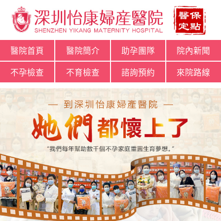
醫院首頁
醫院簡介
助孕團隊
院內新聞
不孕檢查
不育檢查
諮詢預約
來院路線