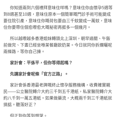
你知道兩到六個禮拜意味住咩嗎？意味住你由懷孕5週等
到8週甚至10週，意味住原本一個簡單嘅門診手術可能變成
要住院引產，意味住你嘅荷包要由三千蚊變成一萬蚊，意味
住你要帶住個愈嚟愈大嘅秘密再捱多一個幾月。
所以越嚟越多香港姐妹轉頭北上深圳，朝早過關、午飯
前做完、下晝已經坐喺茶餐廳飲奶茶。今日就同你拆爛曬呢
兩條路，等你自己揀。
家計會：平係平，但你等得起嗎？
先講家計會呢條「官方正路」。
家計會係香港最老牌嘅終止懷孕服務機構，收費確實親
民——公立醫院轉介大約三千到五千港紙，私家醫院轉介大
約八千到一萬五港紙。如果做藥流，大概兩千到三千港紙就
搞掂。聽落好正？
但正到你等到想哭。