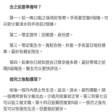
去之前要準備咩？
第一，前一晚12點之後唔好食嘢。手術要空腹6個鐘，可
以飲少量清水到手術前2個鐘。
第二，帶定證件：回鄉證、身份證。
第三，帶定衛生巾、寬鬆衣物、外套。手術當日唔好揸
車，最好有親友陪住。
第四，如果你已經知道自己懷孕幾多週，最好帶埋之前
嘅B超報告，醫生可以更快評估。
做完之後點護理？
術後一個月內禁止性生活、盆浴、游水、劇烈運動。頭
一個禮拜會有少量出血，少過月經量就正常。第三到第七日
可以返工做文職。第十四日返醫院複查B超。一個月之後先
至可以恢復性生活，但要做好避孕。