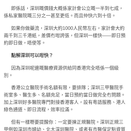
即係話，深圳嘅價錢大概係家計會公立嘅一半到七成，
係私家醫院嘅三分之一甚至更低。而且仲快六到十倍。
如果你做藥流，深圳大約1000人民幣左右，家計會大約
兩千到三千港紙，差價冇咁誇張，但深圳一樣快——即日預
約即日做，唔使等。
點解深圳可以咁快？
因為深圳呢邊嘅醫療資源供給同香港完全唔係一個級
別。
香港公立醫院手術名額有限，要排隊；深圳三甲醫院手
術室多、醫生多、名額充足，當日預約當日做完全冇問題。
加上深圳好多醫院專門對接香港客人，設有粵語服務、港人
綠色通道、即日流程，效率拉滿。
但有一樣嘢要提醒你：一定要揀正規醫院。深圳正規三
甲例如深圳市婦幼、北大深圳醫院、或者有市醫保定點資質