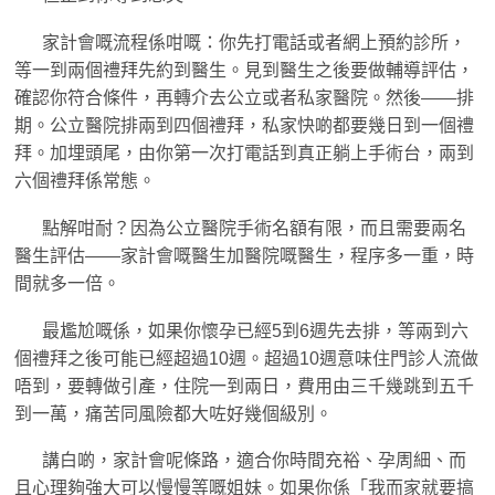
家計會嘅流程係咁嘅：你先打電話或者網上預約診所，
等一到兩個禮拜先約到醫生。見到醫生之後要做輔導評估，
確認你符合條件，再轉介去公立或者私家醫院。然後——排
期。公立醫院排兩到四個禮拜，私家快啲都要幾日到一個禮
拜。加埋頭尾，由你第一次打電話到真正躺上手術台，兩到
六個禮拜係常態。
點解咁耐？因為公立醫院手術名額有限，而且需要兩名
醫生評估——家計會嘅醫生加醫院嘅醫生，程序多一重，時
間就多一倍。
最尷尬嘅係，如果你懷孕已經5到6週先去排，等兩到六
個禮拜之後可能已經超過10週。超過10週意味住門診人流做
唔到，要轉做引產，住院一到兩日，費用由三千幾跳到五千
到一萬，痛苦同風險都大咗好幾個級別。
講白啲，家計會呢條路，適合你時間充裕、孕周細、而
且心理夠強大可以慢慢等嘅姐妹。如果你係「我而家就要搞