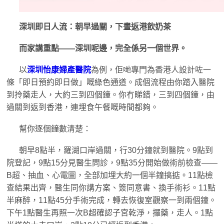
深圳即日人流：朝早過關，下晝返港飲奶茶
而家講重點——深圳呢邊，完全係另一個世界。
以
深圳怡康婦產醫院
為例，佢哋專門為香港人設計咗一
條「即日預約即日做」嘅綠色通道。成個流程由你踏入醫院
到拎藥走人，大約三到四個鐘。你冇睇錯，三到四個鐘，由
過關到返到香港，連埋食午餐嘅時間都夠。
幫你逐個鐘數清楚：
朝早8點半，羅湖口岸過關，行30分鐘就到醫院。9點到
院登記，9點15分見醫生問診，9點35分開始做術前檢查——
B超、抽血、心電圖，全部加埋大約一個半鐘搞掂。11點檢
查結果出齊，醫生同你講方案、簽同意書、換手術衫。11點
半麻醉，11點45分手術完成，轉去恢復室觀察一到兩個鐘。
下午1點醫生再照一次B超確認子宮乾淨，攞藥，走人。1點