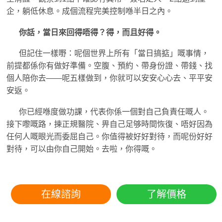
企，躺低休息。成個流程完美控制喺半日之內。
你話，當日來回得唔得？得，而且好得。
但記住一樣嘢：呢個世界上所有「當日搞掂」嘅事情，
前提都係你有做好準備。空腹、預約、帶身份證、帶錢、找
個人陪你去——呢五樣做到，你就可以安安心心去、平平安
安返。
你已經喺度做功課，代表你係一個對自己負責任嘅人。
接下嚟嘅路，揀正規醫院、畀自己足够時間恢復、唔好因為
任何人嘅眼光而委屈自己。你值得被好好對待，而呢份好好
對待，可以由你自己開始。去啦，你得嘅。
在線諮詢
了解價格