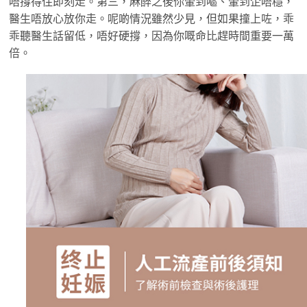
唔撐得住即刻走。第三，麻醉之後你暈到嘔、暈到企唔穩，
醫生唔放心放你走。呢啲情況雖然少見，但如果撞上咗，乖
乖聽醫生話留低，唔好硬撐，因為你嘅命比趕時間重要一萬
倍。