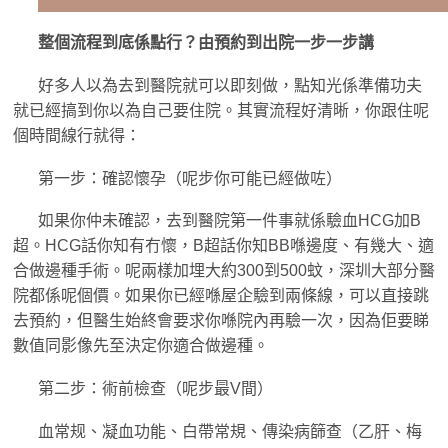
整個流程到底係點行？由預約到出院一步一步講
好多人以為去到醫院就可以即刻做，點知光係準備功夫
就已經搞到你以為自己要住院。其實流程好清晰，你跟住呢
個時間線行就得：
第一步：確認懷孕（呢步你可能已經做咗）
如果你仲未確認，去到醫院第一件事就係驗血HCG加B
超。HCG話你知有冇懷，B超話你知BB喺邊度、有幾大、適
合做邊種手術。呢兩樣加埋大約300到500蚊，深圳大部分醫
院都係呢個價。如果你已經喺屋企驗到兩條線，可以直接跳
去預約，但醫生始終會要求你喺院內再驗一次，因為佢要睇
數值同影像先至決定你適合做邊種。
第二步：術前檢查（呢步最V間）
血常规、凝血功能、白帶常規、傳染病篩查（乙肝、梅