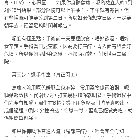
毒、HIV）、心電圖——如果你身體健康，呢啲檢查大約1到
2個鐘出結果。部分醫院可以上午抽血、下午就有報告，但
有些慢嘅可能要等到第二日。所以如果你想當日做，一定要
朝早去，預留足夠時間等報告。
呢度有個重點：手術前一天要輕飲食，唔好飲酒、唔好
食辛辣。手術當日要空腹，因為要打麻醉，胃入面有嘢會好
危險。所以你朝早起身之後，水都唔好飲，直接搭車去醫
院。
第三步：進手術室（真正開工）
無痛人流用嘅係靜脈全身麻醉，常用藥物係丙泊酚，呢
種藥起效快、代謝也快，打完幾秒鐘你就瞓著。手術過程中
你完全冇知覺，醫生在B超引導下用負壓吸引將孕囊吸出，
成個過程10到30分鐘搞掂。你瞓一覺，醒嚟已經做完咗，就
係咁簡單粗暴。
如果你揀嘅係普通人流（局部麻醉），唔會完全冇知