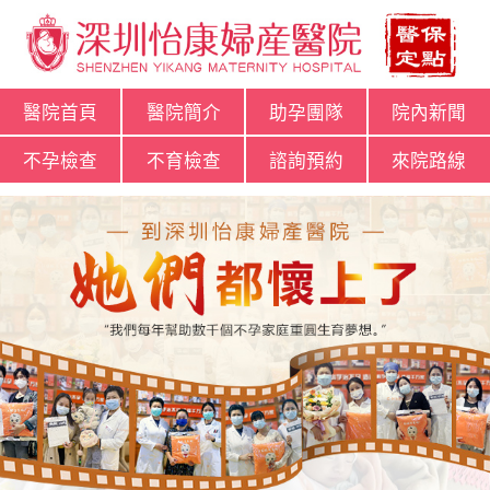
醫院首頁
醫院簡介
助孕團隊
院內新聞
不孕檢查
不育檢查
諮詢預約
來院路線