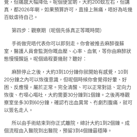
覺，但痛感大幅降低。呢個便宜啲，大約200蚊左右，但講
真，都2026年喇，如果預算許可，直接上無痛，唔好為咗幾
百蚊虐待自己。
第四步：觀察期（呢個先係真正等嘅時間）
手術做完唔代表你可以即刻走。你會被推去麻醉復蘇
室，醫護人員會監測你嘅血壓、心率、血氧，等你由麻醉狀
態慢慢醒返。呢個過程要幾耐？聽好：
麻醉停止之後，大約3到10分鐘你就開始有感覺，10到
20分鐘之內可以恢復意識，但呢個時候你會覺得好暈、好
困、反應慢，屬於正常。完全清醒、可以正常對話、定向力
恢復、冇噁心嘔吐，大約需要30分鐘到1個鐘。之後再喺觀
察室坐多30到60分鐘，確認冇出血異常、冇劇烈腹痛，就可
以簽名走人。
所以由手術結束到你正式離院，總計大約1到2個鐘。成
個流程由入醫院到出醫院，預留3到4個鐘最穩陣。