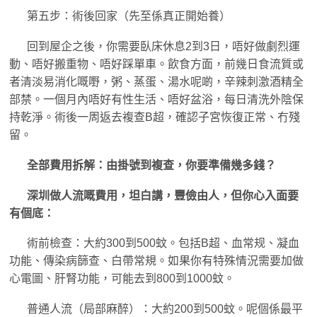
第五步：術後回家（先至係真正開始養）
回到屋企之後，你需要臥床休息2到3日，唔好做劇烈運
動、唔好搬重物、唔好踩單車。飲食方面，前幾日食流質或
者清淡易消化嘅嘢，粥、蒸蛋、湯水呢啲，辛辣刺激酒精全
部禁。一個月內唔好有性生活、唔好盆浴，每日清洗外陰保
持乾淨。術後一周返去複查B超，確認子宮恢復正常、冇殘
留。
全部費用拆解：由掛號到複查，你要準備幾多錢？
深圳做人流嘅費用，坦白講，豐儉由人，但你心入面要
有個底：
術前檢查：大約300到500蚊。包括B超、血常规、凝血
功能、傳染病篩查、白帶常規。如果你有特殊情況需要加做
心電圖、肝腎功能，可能去到800到1000蚊。
普通人流（局部麻醉）：大約200到500蚊。呢個係最平