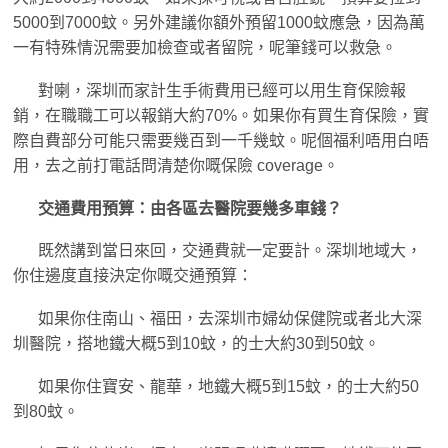
5000到7000蚊。另外建議你額外預留1000蚊應急，因為萬
一有特殊情況需要加檢查或者留院，呢筆錢可以救急。
對喇，深圳而家計生手術費用已經可以用生育保險報
銷，在職職工可以報銷大約70%。如果你有買生育保險，實
際自費部分可能只需要幾百到一千幾蚊。呢個福利唔用白唔
用，去之前打電話問清楚你嘅保險 coverage。
交通費用預算：由各區去醫院要幾多車錢？
既然講到當日來回，交通費就一定要計。深圳地域大，
你住邊度直接決定你嘅交通預算：
如果你住南山、福田，去深圳市婦幼保健院或者北大深
圳醫院，搭地鐵大概5到10蚊，的士大約30到50蚊。
如果你住寶安、龍華，地鐵大概5到15蚊，的士大約50
到80蚊。