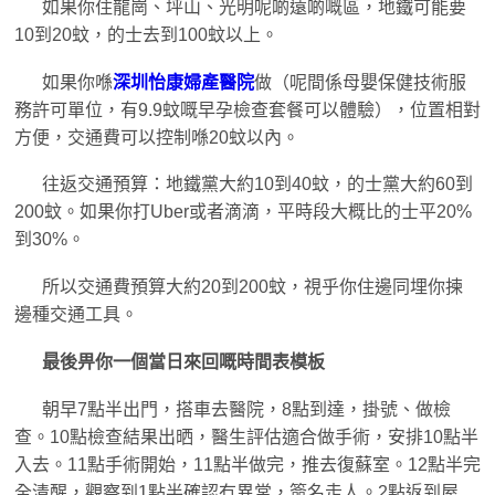
如果你住龍崗、坪山、光明呢啲遠啲嘅區，地鐵可能要
10到20蚊，的士去到100蚊以上。
如果你喺
深圳怡康婦產醫院
做（呢間係母嬰保健技術服
務許可單位，有9.9蚊嘅早孕檢查套餐可以體驗），位置相對
方便，交通費可以控制喺20蚊以內。
往返交通預算：地鐵黨大約10到40蚊，的士黨大約60到
200蚊。如果你打Uber或者滴滴，平時段大概比的士平20%
到30%。
所以交通費預算大約20到200蚊，視乎你住邊同埋你揀
邊種交通工具。
最後畀你一個當日來回嘅時間表模板
朝早7點半出門，搭車去醫院，8點到達，掛號、做檢
查。10點檢查結果出晒，醫生評估適合做手術，安排10點半
入去。11點手術開始，11點半做完，推去復蘇室。12點半完
全清醒，觀察到1點半確認冇異常，簽名走人。2點返到屋