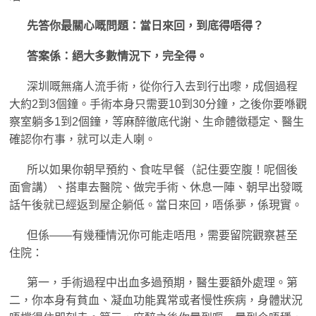
先答你最關心嘅問題：當日來回，到底得唔得？
答案係：絕大多數情況下，完全得。
深圳嘅無痛人流手術，從你行入去到行出嚟，成個過程
大約2到3個鐘。手術本身只需要10到30分鐘，之後你要喺觀
察室躺多1到2個鐘，等麻醉徹底代謝、生命體徵穩定、醫生
確認你冇事，就可以走人喇。
所以如果你朝早預約、食咗早餐（記住要空腹！呢個後
面會講）、搭車去醫院、做完手術、休息一陣、朝早出發嘅
話午後就已經返到屋企躺低。當日來回，唔係夢，係現實。
但係——有幾種情況你可能走唔甩，需要留院觀察甚至
住院：
第一，手術過程中出血多過預期，醫生要額外處理。第
二，你本身有貧血、凝血功能異常或者慢性疾病，身體狀況