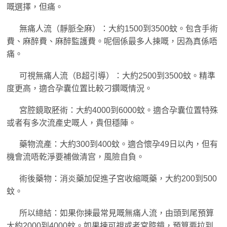
嘅選擇，但痛。
無痛人流（靜脈全麻）：大約1500到3500蚊。包含手術
費、麻醉費、麻醉監護費。呢個係最多人揀嘅，因為真係唔
痛。
可視無痛人流（B超引導）：大約2500到3500蚊。精準
度更高，適合孕囊位置比較刁鑽嘅情況。
宮腔鏡取胚術：大約4000到6000蚊。適合孕囊位置特殊
或者有多次流產史嘅人，貴但穩陣。
藥物流產：大約300到400蚊。適合懷孕49日以內，但有
機會流唔乾淨要補做清宫，風險自負。
術後藥物：消炎藥加促進子宮收縮嘅藥，大約200到500
蚊。
所以總結：如果你揀最常見嘅無痛人流，由頭到尾預算
大約2000到4000蚊。如果揀可視或者宮腔鏡，預算要拉到