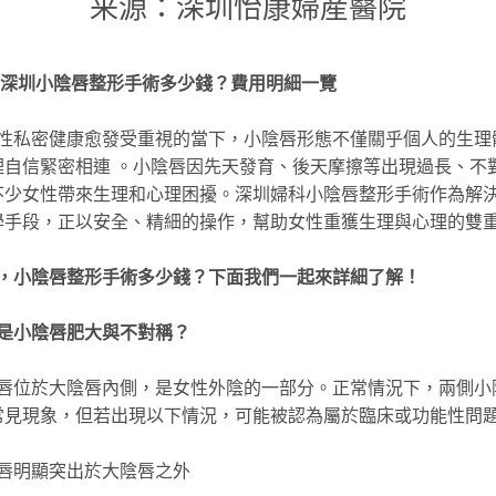
来源：深圳怡康婦産醫院
26深圳小陰唇整形手術多少錢？費用明細一覽
性私密健康愈發受重視的當下，小陰唇形態不僅關乎個人的生理
理自信緊密相連 。小陰唇因先天發育、後天摩擦等出現過長、不
不少女性帶來生理和心理困擾。深圳婦科小陰唇整形手術作為解
學手段，正以安全、精細的操作，幫助女性重獲生理與心理的雙
，小陰唇整形手術多少錢？下面我們一起來詳細了解！
是小陰唇肥大與不對稱？
唇位於大陰唇內側，是女性外陰的一部分。正常情況下，兩側小
常見現象，但若出現以下情況，可能被認為屬於臨床或功能性問
唇明顯突出於大陰唇之外