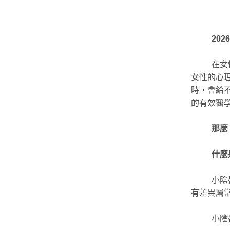
20
在女
女性的心
時，會給
的有效醫
那麼
什麼
小陰
有差異屬
小陰