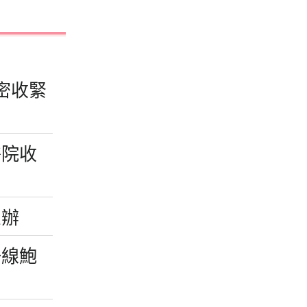
密收緊
醫院收
么辦
一線鮑