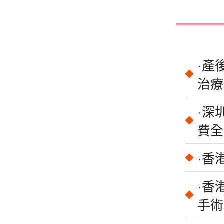
·
產
治療
·
深
費全
·
香
·
香
手術