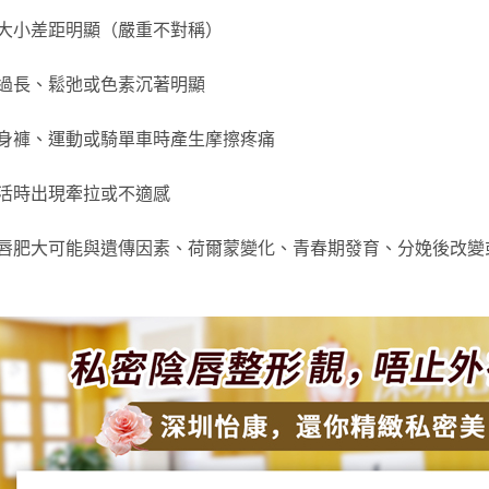
大小差距明顯（嚴重不對稱）
過長、鬆弛或色素沉著明顯
身褲、運動或騎單車時產生摩擦疼痛
活時出現牽拉或不適感
唇肥大可能與遺傳因素、荷爾蒙變化、青春期發育、分娩後改變
。