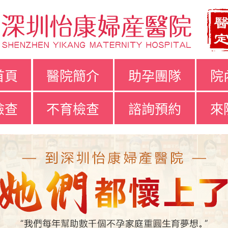
首頁
醫院簡介
助孕團隊
院
檢查
不育檢查
諮詢預約
來