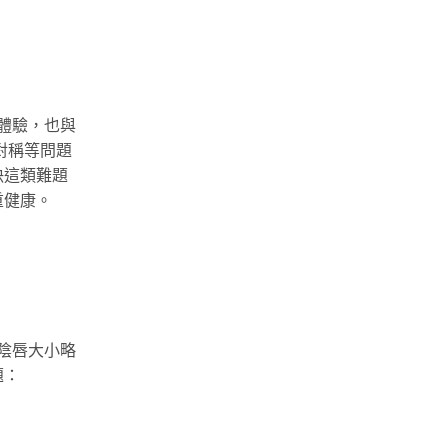
體驗，也與
對稱等問題
決這類難題
重健康。
陰唇大小略
題：