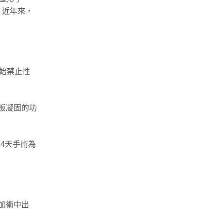
。近年來，
。
始禁止性
板凝固的功
14天手術為
加術中出