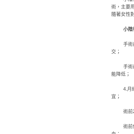
術，主要
隨著女性
小陰
手術
交；
手術
能降低；
4.
宜；
術前
術前
血；