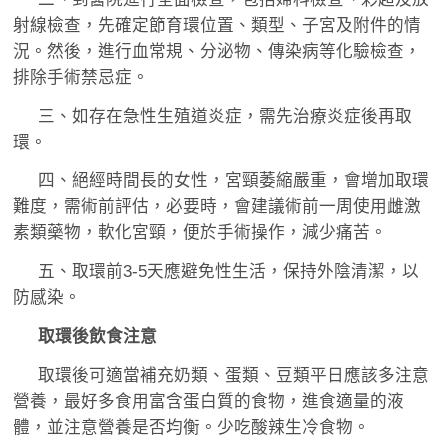
射線檢查，先確定節育環位置、類型、子宮及附件的情
況。然後，進行血常規、分泌物、傳染病等化驗檢查，
排除手術禁忌症。
三、如存在急性生殖道炎症，需先治療炎症後再取
環。
四、絕經時間長的女性，宮頸萎縮嚴重，會增加取環
難度，需術前評估，必要時，會建議術前一周使用雌激
素類藥物，軟化宮頸，便於手術操作，減少痛苦。
五、取環前3-5天應避免性生活，保持外陰清潔，以
防感染。
取環後飲食注意
取環後可適當補充奶類、蛋類、豆類平日應該多注意
營養，最好多食用富含蛋白質的食物，進食適量的液
體，並注意營養是否均衡。少吃酸辣生冷食物。