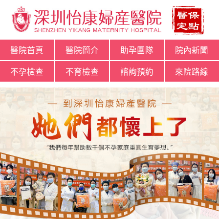
醫院首頁
醫院簡介
助孕團隊
院內新聞
不孕檢查
不育檢查
諮詢預約
來院路線