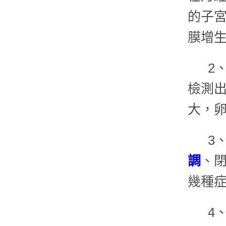
的子
膜增
2
檢測
大，
3
調
、
幾種
4