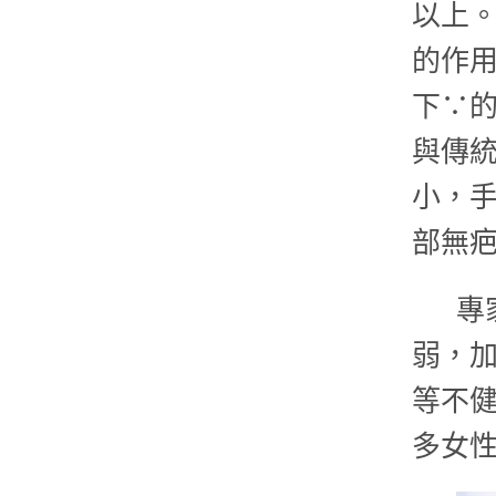
以上
的作
下∵
與傳
小，手
部無
專
弱，
等不
多女