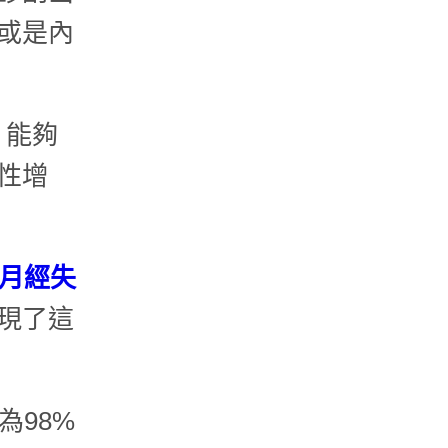
或是內
，能夠
性增
月經失
現了這
為98%