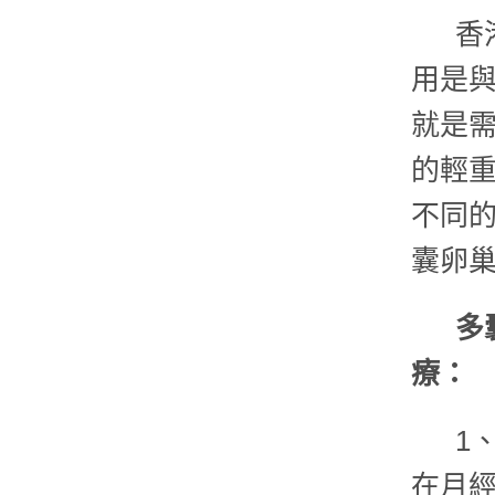
香
用是
就是
的輕
不同
囊卵巢
多
療：
1
在月