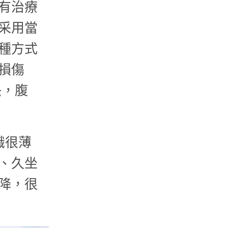
有治療
采用當
種方式
損傷
快，腹
識很薄
、久坐
降，很