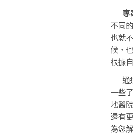
專
不同
也就
候，
根據
通
一些
地醫
還有
為您