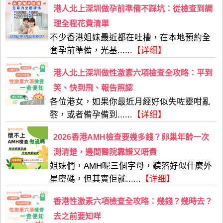
港人北上深圳做孕前準備不踩坑：從檢查到調
理全程花費清單
不少香港姐妹最近都在吐槽，在本地預約全
套孕前準備，光基......
【详细】
港人北上深圳做性激素六項檢查全攻略：平到
笑、快到飛、報告照認
各位港女，如果你最近月經好似失咗靈咁亂
黎，或者備孕備到......
【详细】
2026香港AMH檢查要幾多錢？卵巢年齡一次
測清楚，邊間醫院靠譜又唔貴
姐妹們，AMH呢三個字母，聽落好似什麼外
星密碼，但其實佢就......
【详细】
香港性激素六項檢查全攻略：幾錢？幾時去？
去之前要知咩