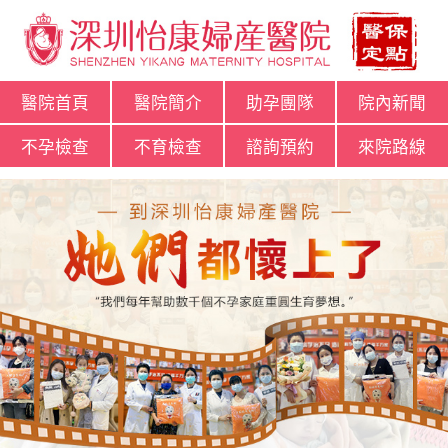
醫院首頁
醫院簡介
助孕團隊
院內新聞
不孕檢查
不育檢查
諮詢預約
來院路線