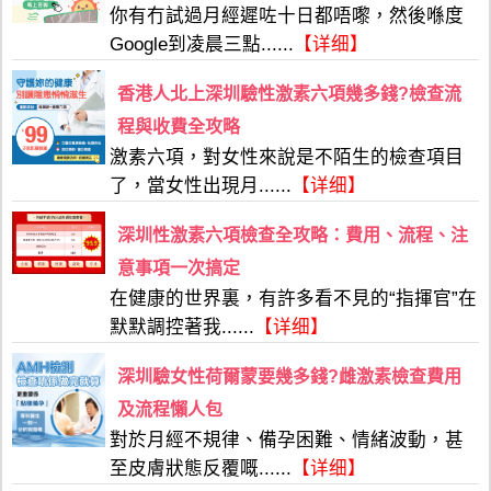
你有冇試過月經遲咗十日都唔嚟，然後喺度
Google到凌晨三點......
【详细】
香港人北上深圳驗性激素六項幾多錢?檢查流
程與收費全攻略
激素六項，對女性來說是不陌生的檢查項目
了，當女性出現月......
【详细】
深圳性激素六項檢查全攻略：費用、流程、注
意事項一次搞定
在健康的世界裏，有許多看不見的“指揮官”在
默默調控著我......
【详细】
深圳驗女性荷爾蒙要幾多錢?雌激素檢查費用
及流程懶人包
對於月經不規律、備孕困難、情緒波動，甚
至皮膚狀態反覆嘅......
【详细】