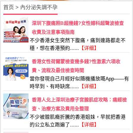
首页
>
內分泌失調不孕
深圳下腹痛照B超幾錢?女性婦科超聲波檢查
收費及注意事項指南
不少香港女生突然下腹痛，痛到連路都走不
穩，想在香港預約......
【详细】
香港女性荷爾蒙檢查幾多錢?性激素六項收
費、流程及最佳檢查時間
當你發現自己月經好似隨機播放嘅App——有
時早到、有時缺席......
【详细】
香港人北上深圳治療子宮腺肌症攻略：痛經檢
查、治療方案及費用全整理
不少被腺肌癥折騰的香港姐妹，早就把香港
的公立私立跑遍了......
【详细】