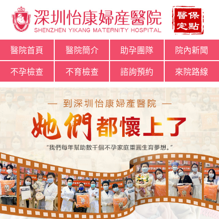
醫院首頁
醫院簡介
助孕團隊
院內新聞
不孕檢查
不育檢查
諮詢預約
來院路線