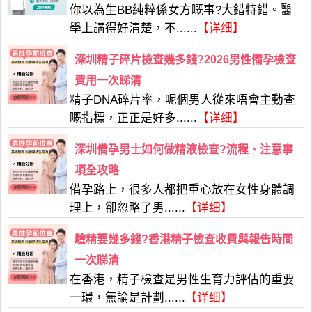
你以為生BB純粹係女方嘅事?大錯特錯。醫
學上講得好清楚，不......
【详细】
深圳精子碎片檢查幾多錢?2026男性備孕檢查
費用一次睇清
精子DNA碎片率，呢個男人從來唔會主動查
嘅指標，正正是好多......
【详细】
深圳備孕男士如何做精液檢查?流程、注意事
項全攻略
備孕路上，很多人都把重心放在女性身體調
理上，卻忽略了男......
【详细】
驗精要幾多錢?香港精子檢查收費與報告時間
一次睇清
在香港，精子檢查是男性生育力評估的重要
一環，無論是計劃......
【详细】