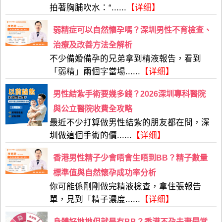
拍著胸脯吹水：“......
【详细】
弱精症可以自然懷孕嗎？深圳男性不育檢查、
治療及改善方法全解析
不少備婚備孕的兄弟拿到精液報告，看到
「弱精」兩個字當場......
【详细】
男性結紮手術要幾多錢？2026深圳專科醫院
與公立醫院收費全攻略
最近不少打算做男性結紮的朋友都在問，深
圳做這個手術的價......
【详细】
香港男性精子少會唔會生唔到BB？精子數量
標準值與自然懷孕成功率分析
你可能係剛剛做完精液檢查，拿住張報告
單，見到「精子濃度......
【详细】
身體好地地但就是冇BB？香港不孕夫妻最常