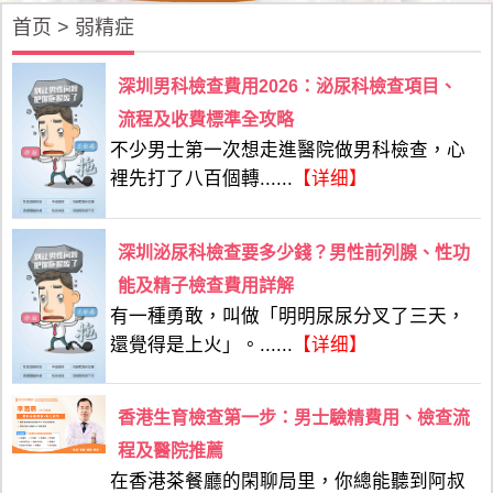
首页
>
弱精症
深圳男科檢查費用2026：泌尿科檢查項目、
流程及收費標準全攻略
不少男士第一次想走進醫院做男科檢查，心
裡先打了八百個轉......
【详细】
深圳泌尿科檢查要多少錢？男性前列腺、性功
能及精子檢查費用詳解
有一種勇敢，叫做「明明尿尿分叉了三天，
還覺得是上火」。......
【详细】
香港生育檢查第一步：男士驗精費用、檢查流
程及醫院推薦
在香港茶餐廳的閑聊局里，你總能聽到阿叔