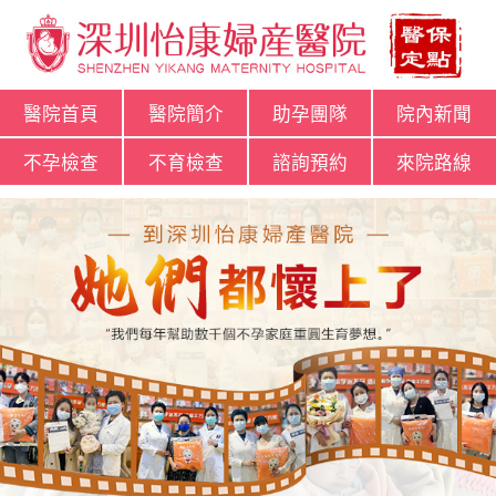
醫院首頁
醫院簡介
助孕團隊
院內新聞
不孕檢查
不育檢查
諮詢預約
來院路線