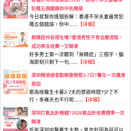
犯嘅五個錯誤你中咗幾個
今日就幫你逐個拆解：香港不孕夫妻最常犯
嘅五個錯誤，你中......
【详细】
無精症仲有得生嗎?香港男性不育治療流程、
成功率及收費一文睇清
好多男士第一次聽到「無精症」三個字，腦
海即刻只剩下一句......
【详细】
深圳精液檢查點解要禁慾3-7日?醫生一次講清
原因
那為啥醫生卡著2-7天的禁欲時間?少了不
行，多幾天也不行呢......
【详细】
深圳打氣血針幾錢?2026氣血針收費標準一次
睇清
近年深圳中醫養生大熱，氣血針因為話可以