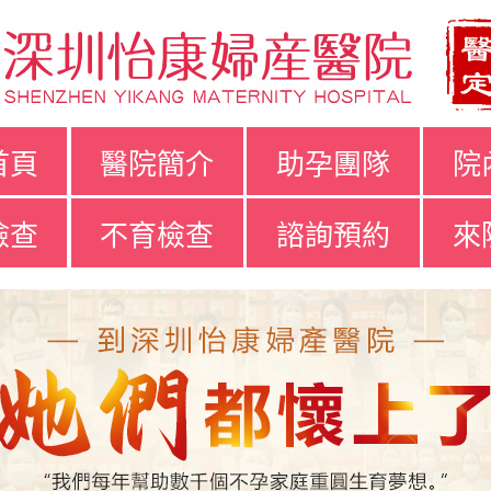
首頁
醫院簡介
助孕團隊
院
檢查
不育檢查
諮詢預約
來