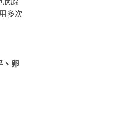
甲狀腺
用多次
平、卵