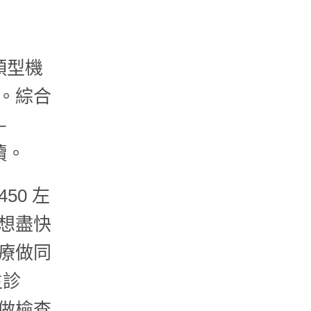
類型機
。綜合
–
讀。
50 左
想盡快
療做同
生診
做檢查