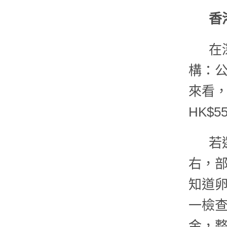
香
在
構：
來看，費
HK$
若
右，
知道
一檢查
金，