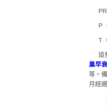
P
P
T
這
巢早
等。
月經