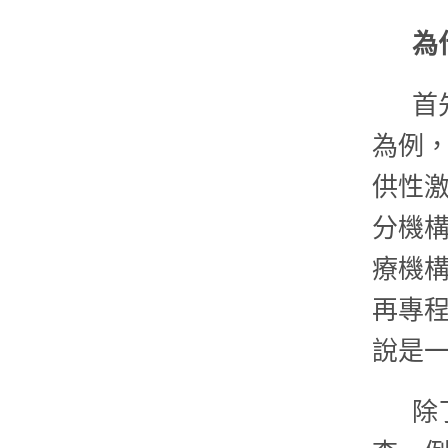
為
首
為例
供性
分機
療機
再專
說是
除