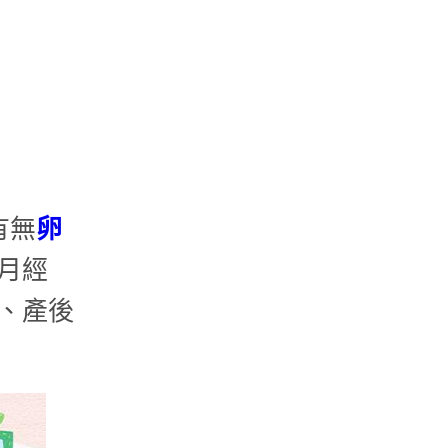
有無
卵
月經
、產後