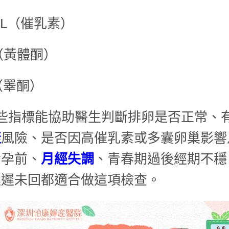
RL（催乳素）
（黃體酮）
（睪酮）
些指標能協助醫生判斷排卵是否正常、
衰
風險、是否因高催乳素或多囊卵巢影響
備孕前、
月經失調
、青春期過後經期不穩
遲遲未回都適合做這項檢查。