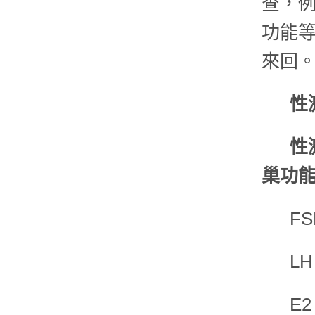
查，例
功能
來回
性
性
巢功能
F
L
E