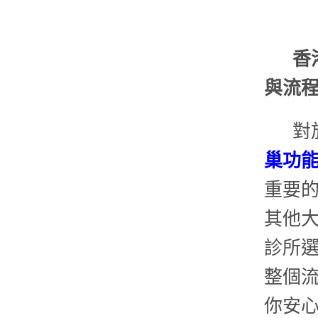
香
與流
對
巢功
重要
其他
診所
整個
你安