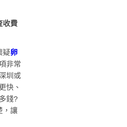
查收費
懷疑
卵
項非常
深圳或
更快、
多錢?
楚，讓