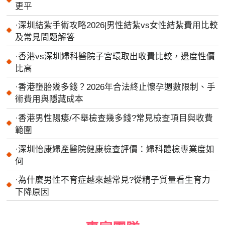
更平
·
深圳結紮手術攻略2026|男性結紮vs女性結紮費用比較
及常見問題解答
·
香港vs深圳婦科醫院子宮環取出收費比較，邊度性價
比高
·
香港墮胎幾多錢？2026年合法終止懷孕週數限制、手
術費用與隱藏成本
·
香港男性陽痿/不舉檢查幾多錢?常見檢查項目與收費
範圍
·
深圳怡康婦產醫院健康檢查評價：婦科體檢專業度如
何
·
為什麼男性不育症越來越常見?從精子質量看生育力
下降原因