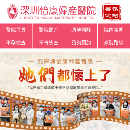
醫院首頁
醫院簡介
助孕團隊
院內新聞
不孕檢查
不育檢查
諮詢預約
來院路線