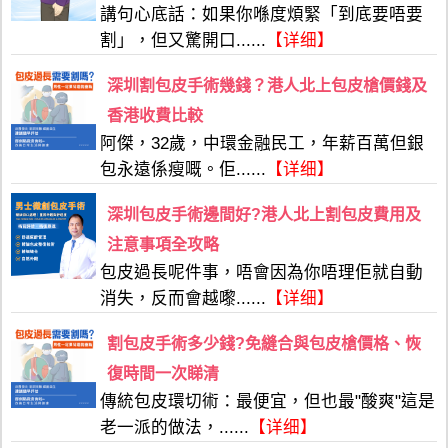
講句心底話：如果你喺度煩緊「到底要唔要
割」，但又驚開口......
【详细】
深圳割包皮手術幾錢？港人北上包皮槍價錢及
香港收費比較
阿傑，32歲，中環金融民工，年薪百萬但銀
包永遠係瘦嘅。佢......
【详细】
深圳包皮手術邊間好?港人北上割包皮費用及
注意事項全攻略
包皮過長呢件事，唔會因為你唔理佢就自動
消失，反而會越嚟......
【详细】
割包皮手術多少錢?免縫合與包皮槍價格、恢
復時間一次睇清
傳統包皮環切術：最便宜，但也最"酸爽"這是
老一派的做法，......
【详细】