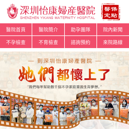
醫院首頁
醫院簡介
助孕團隊
院內新聞
不孕檢查
不育檢查
諮詢預約
來院路線