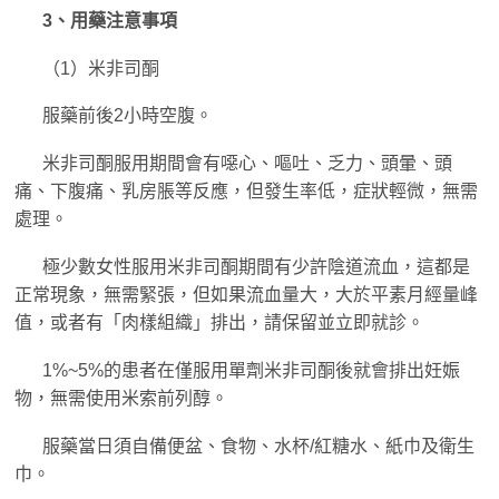
3、用藥注意事項
（1）米非司酮
服藥前後2小時空腹。
米非司酮服用期間會有噁心、嘔吐、乏力、頭暈、頭
痛、下腹痛、乳房脹等反應，但發生率低，症狀輕微，無需
處理。
極少數女性服用米非司酮期間有少許陰道流血，這都是
正常現象，無需緊張，但如果流血量大，大於平素月經量峰
值，或者有「肉樣組織」排出，請保留並立即就診。
1%~5%的患者在僅服用單劑米非司酮後就會排出妊娠
物，無需使用米索前列醇。
服藥當日須自備便盆、食物、水杯/紅糖水、紙巾及衛生
巾。