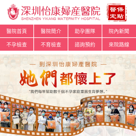
醫院首頁
醫院簡介
助孕團隊
院內新聞
不孕檢查
不育檢查
諮詢預約
來院路線