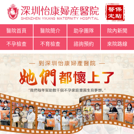
醫院首頁
醫院簡介
助孕團隊
院內新聞
不孕檢查
不育檢查
諮詢預約
來院路線