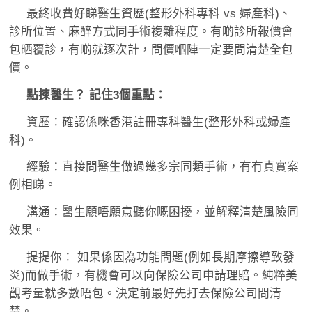
最終收費好睇醫生資歷(整形外科專科 vs 婦產科)、
診所位置、麻醉方式同手術複雜程度。有啲診所報價會
包晒覆診，有啲就逐次計，問價嗰陣一定要問清楚全包
價。
點揀醫生？ 記住3個重點：
資歷：確認係咪香港註冊專科醫生(整形外科或婦產
科)。
經驗：直接問醫生做過幾多宗同類手術，有冇真實案
例相睇。
溝通：醫生願唔願意聽你嘅困擾，並解釋清楚風險同
效果。
提提你： 如果係因為功能問題(例如長期摩擦導致發
炎)而做手術，有機會可以向保險公司申請理賠。純粹美
觀考量就多數唔包。決定前最好先打去保險公司問清
楚。