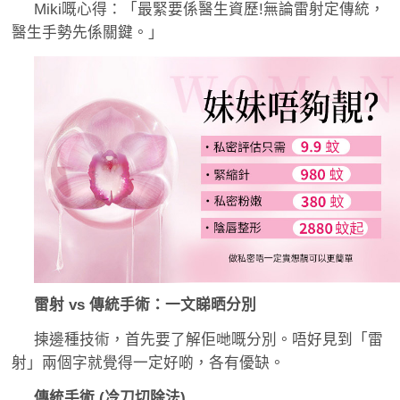
Miki嘅心得：「最緊要係醫生資歷!無論雷射定傳統，
醫生手勢先係關鍵。」
雷射 vs 傳統手術：一文睇晒分別
揀邊種技術，首先要了解佢哋嘅分別。唔好見到「雷
射」兩個字就覺得一定好啲，各有優缺。
傳統手術 (冷刀切除法)