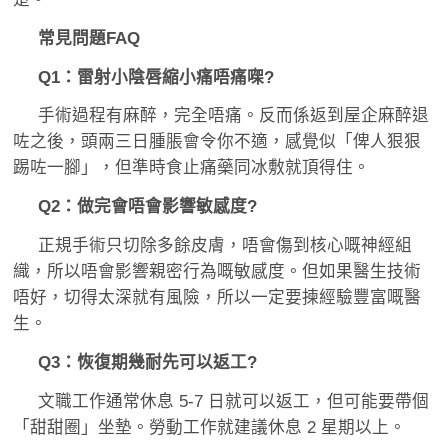
常見問題FAQ
Q1：雷射小陰唇縮小痛唔痛㗎?
手術過程有麻醉，完全唔痛。反而係返到屋企麻醉退
咗之後，頭兩三日腫脹會令你不適，感覺似「俾人狠狠
踢咗一腳」，但準時食止痛藥同冰敷就頂得住。
Q2：做完會唔會影響敏感度?
正規手術只切除多餘皮膚，唔會傷到核心嘅神經組
織，所以唔會影響親密行為嘅敏感度。但如果醫生技術
唔好，切得太深就有風險，所以一定要揀經驗豐富嘅醫
生。
Q3：恢復期幾耐先可以返工?
文職工作通常休息 5-7 日就可以返工，但可能要帶個
「甜甜圈」坐墊。勞動工作就建議休息 2 星期以上。