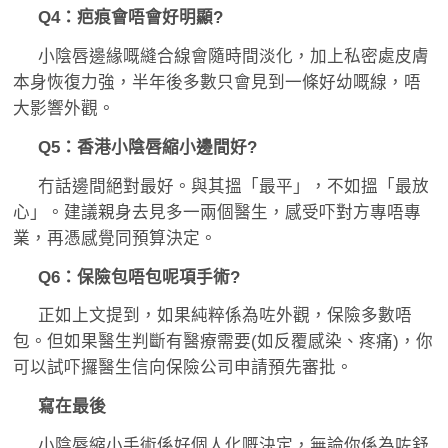
Q4：疤痕會唔會好明顯?
小陰唇邊緣嘅縫合線會隨時間淡化，加上私密處皮膚
本身恢復力強，半年後多數只會見到一條好幼嘅線，唔
大影響外觀。
Q5：香港小陰唇縮小邊間好?
冇話邊間絕對最好。與其搵「最平」，不如搵「最放
心」。建議親身去見多一兩個醫生，感受吓對方專唔專
業，再憑感覺同預算決定。
Q6：保險包唔包呢項手術?
正如上文提到，如果純粹係為咗外觀，保險多數唔
包。但如果醫生判斷有醫療需要(如反覆感染、疼痛)，你
可以試吓攞醫生信向保險公司申請預先審批。
寫在最後
小陰唇縮小手術係好個人化嘅決定，無論你係為咗舒