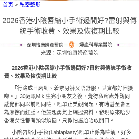
首页
>
私密整形
2026香港小陰唇縮小手術邊間好?雷射與傳
統手術收費、效果及恢復期比較
来源：深圳怡康婦産醫院
2026香港小陰唇縮小手術邊間好?雷射與傳統手術收
費、效果及恢復期比較
「行路成日磨到、着緊身褲又唔舒服，其實都好困擾
㗎。」30歲嘅Miki生完小朋友之後，覺得私密處外觀同
感覺都同以前唔同咗，唔單止美觀問題，有時甚至會因
為摩擦而紅腫。佢鼓起勇氣上網搵資料，發現原來唔少
香港女性都有類似煩惱，只係怕尷尬唔敢開口。
小陰唇縮小手術(Labiaplasty)唔單止係為咗靚，好多