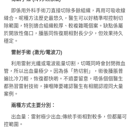
即係用外科手術刀直接切除多餘組織，再用可吸收線
縫合。呢種方法歷史最悠久，醫生可以好精準咁控制切
除範圍，特別適合組織較厚、較複雜嘅個案。缺點係屬
於開放性傷口，腫脹同恢復期相對長少少，但效果持久
穩定。
雷射手術 (激光/電波刀)
利用雷射光纖或電波能量切割，切嘅同時會封閉微血
管，所以出血量極少。因為係「熱切割」，術後腫脹普
遍比冷刀輕，恢復都快啲。不過要留意，唔係個個醫生
都熟習雷射技術，揀嗰陣要確認醫生有相關認證同大量
案例。
兩種方式主要分別：
出血量：雷射極少出血;傳統手術相對較多，但都屬可
控範圍。