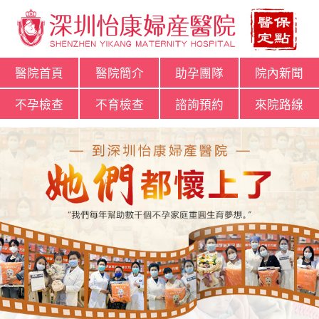
醫院首頁
醫院簡介
助孕團隊
院內新聞
不孕檢查
不育檢查
諮詢預約
來院路線