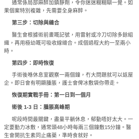
通常係局部麻醉加鎮靜劑，令你迷迷糊糊瞓一覺。如
果個案特別複雜，先需要全身麻醉。
第三步：切除與縫合
醫生會根據術前畫嘅記號，用雷射或冷刀切除多餘組
織，再用極幼嘅可吸收線縫合。成個過程大約一至兩小
時。
第四步：即時恢復
手術後喺休息室觀察一兩個鐘，冇大問題就可以返屋
企。即日會有明顯腫脹，護士會俾冰敷袋你帶走。
恢復期實戰手冊：第一日到一個月
術後 1-3 日：腫脹高峰期
呢段時間最關鍵，盡量平躺休息，郁動唔好太大。一
定要勤力冰敷，通常頭48小時每兩三個鐘敷15分鐘。醫
生會開抗生素同止痛藥，準時食就好。