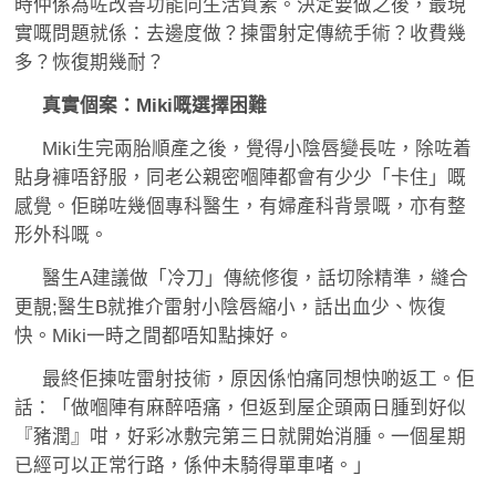
時仲係為咗改善功能同生活質素。決定要做之後，最現
實嘅問題就係：去邊度做？揀雷射定傳統手術？收費幾
多？恢復期幾耐？
真實個案：Miki嘅選擇困難
Miki生完兩胎順產之後，覺得小陰唇變長咗，除咗着
貼身褲唔舒服，同老公親密嗰陣都會有少少「卡住」嘅
感覺。佢睇咗幾個專科醫生，有婦產科背景嘅，亦有整
形外科嘅。
醫生A建議做「冷刀」傳統修復，話切除精準，縫合
更靚;醫生B就推介雷射小陰唇縮小，話出血少、恢復
快。Miki一時之間都唔知點揀好。
最終佢揀咗雷射技術，原因係怕痛同想快啲返工。佢
話：「做嗰陣有麻醉唔痛，但返到屋企頭兩日腫到好似
『豬潤』咁，好彩冰敷完第三日就開始消腫。一個星期
已經可以正常行路，係仲未騎得單車啫。」