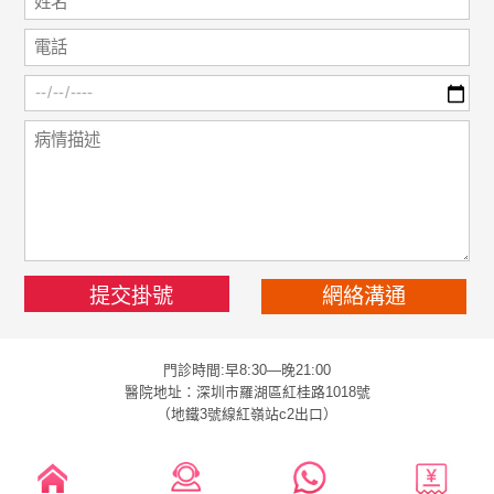
網絡溝通
門診時間:早8:30—晚21:00
醫院地址：深圳市羅湖區紅桂路1018號
（地鐵3號線紅嶺站c2出口）