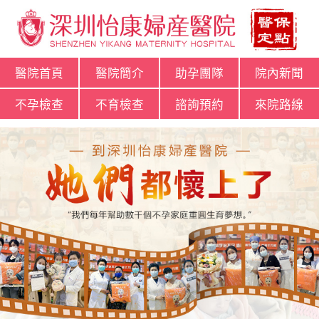
醫院首頁
醫院簡介
助孕團隊
院內新聞
不孕檢查
不育檢查
諮詢預約
來院路線