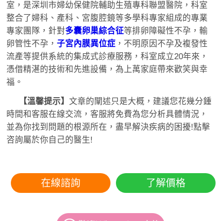
室，是深圳市婦幼保健院輔助生殖專科聯盟醫院，科室
整合了婦科、產科、宮腹腔鏡等多學科專家組成的專業
專家團隊，針對
多囊卵巢綜合征
等排卵障礙性不孕，輸
卵管性不孕，
子宮內膜異位症
，不明原因不孕及複發性
流產等提供系統的集成式診療服務，科室成立20年來，
憑借精湛的技術和先進設備，為上萬家庭帶來歡笑與幸
福。
【溫馨提示】
文章的闡述只是大概，建議您花幾分鍾
時間和客服在線交流，客服將免費為您分析具體情況，
並為你找到問題的根源所在，盡早解決疾病的困擾!點擊
咨詢屬於你自己的醫生!
在線諮詢
了解價格