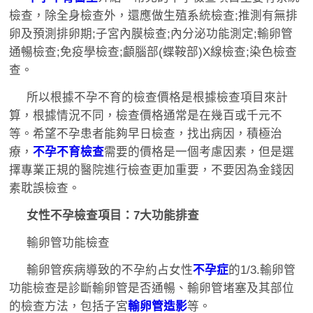
檢查，除全身檢查外，還應做生殖系統檢查;推測有無排
卵及預測排卵期;子宮內膜檢查;內分泌功能測定;輸卵管
通暢檢查;免疫學檢查;顱腦部(蝶鞍部)X線檢查;染色檢查
查。
所以根據不孕不育的檢查價格是根據檢查項目來計
算，根據情況不同，檢查價格通常是在幾百或千元不
等。希望不孕患者能夠早日檢查，找出病因，積極治
療，
不孕不育檢查
需要的價格是一個考慮因素，但是選
擇專業正規的醫院進行檢查更加重要，不要因為金錢因
素耽誤檢查。
女性不孕檢查項目：7大功能排查
輸卵管功能檢查
輸卵管疾病導致的不孕約占女性
不孕症
的1/3.輸卵管
功能檢查是診斷輸卵管是否通暢、輸卵管堵塞及其部位
的檢查方法，包括子宮
輸卵管造影
等。