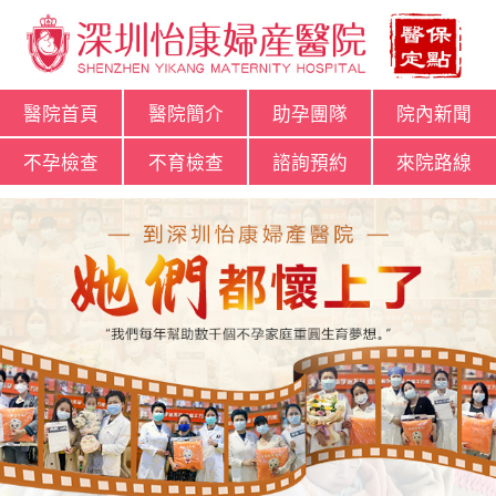
醫院首頁
醫院簡介
助孕團隊
院內新聞
不孕檢查
不育檢查
諮詢預約
來院路線