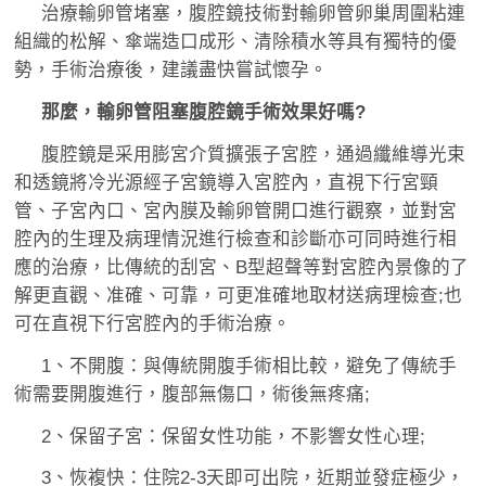
治療輸卵管堵塞，腹腔鏡技術對輸卵管卵巢周圍粘連
組織的松解、傘端造口成形、清除積水等具有獨特的優
勢，手術治療後，建議盡快嘗試懷孕。
那麼，輸卵管阻塞腹腔鏡手術效果好嗎?
腹腔鏡是采用膨宮介質擴張子宮腔，通過纖維導光束
和透鏡將冷光源經子宮鏡導入宮腔內，直視下行宮頸
管、子宮內口、宮內膜及輸卵管開口進行觀察，並對宮
腔內的生理及病理情況進行檢查和診斷亦可同時進行相
應的治療，比傳統的刮宮、B型超聲等對宮腔內景像的了
解更直觀、准確、可靠，可更准確地取材送病理檢查;也
可在直視下行宮腔內的手術治療。
1、不開腹：與傳統開腹手術相比較，避免了傳統手
術需要開腹進行，腹部無傷口，術後無疼痛;
2、保留子宮：保留女性功能，不影響女性心理;
3、恢複快：住院2-3天即可出院，近期並發症極少，