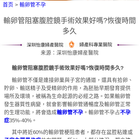
首页
>
輸卵管不孕
輸卵管阻塞腹腔鏡手術效果好嗎?恢復時間
多久
来源：深圳怡康婦産醫院
輸卵管阻塞腹腔鏡手術效果好嗎?恢復時間多久?
輸卵管不僅是連接卵巢與子宮的通道，還具有拾卵、
貯卵、輸送精子及受精卵的作用，為胚胎早期發育提供
場所及環境，被稱為生命起源的必經之路。如果輸卵管
發生器質性病變，就會影響輸卵管通暢度及輸卵管正常
的生理功能，將會造成
輸卵管不孕
。輸卵管不孕占
不孕
症
35%-40%。
其中將近60%的輸卵管梗阻患者，都存在盆腔粘連或