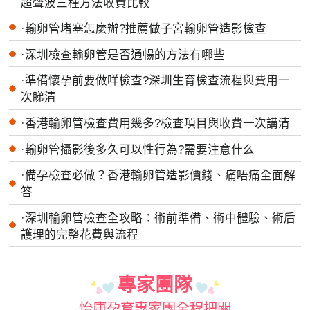
超聲波三種方法收費比較
·
輸卵管堵塞怎麼辦?推薦做子宮輸卵管造影檢查
·
深圳檢查輸卵管是否通暢的方法有哪些
·
準備懷孕前要做咩檢查?深圳生育檢查流程與費用一
次睇清
·
香港輸卵管檢查費用幾多?檢查項目與收費一次講清
·
輸卵管攝影後多久可以性行為?需要注意什么
·
備孕檢查必做？香港輸卵管造影價錢、痛唔痛全面解
答
·
深圳輸卵管檢查全攻略：術前準備、術中體驗、術后
護理的完整花費與流程
專家團隊
怡康孕育專家團全程把關