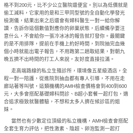
格不到200元，比不少公立醫院還便宜。別以為低價就是
偷工減料，它家用的是和三甲同型號的全自動化學發光
檢測儀，結果出來之后還會有婦科醫生一對一給你解
讀，告訴你這個數值對應你的卵巢狀態，后續備孕要注
意什么，不會給你一張冷冰冰的報告就打發你。最關鍵
的是不用排隊，提前在手機上約好時間，到院抽完血幾
個小時就能出電子報告，不用跑第二趟取結果，對朝九
晚五擠不出時間的打工人來說，友好度直接拉滿。
走高端路線的私立生殖診所，環境像五星級酒店，全
程一對一陪護，從進院到抽血都有專人引導，不用在走
廊站著等叫號，這類機構的AMH檢查價格會到400到600
元，大多會搭配基礎婦科問診、B超小套餐一起打包，適
合追求極致就醫體驗，不想和太多人擠在候診區的姐
妹。
當然也有少數定位頂級的私立機構，AMH檢查會搭配
全套生育力評估，把性激素、陰超、卵泡監測一起打