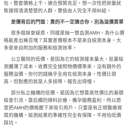
包，整套價格上千，適合預算充足，想一次性把卵巢狀
態摸得清清楚楚的人群，豐儉由人完全不用糾結。
差價背后的門道：貴的不一定適合你，別為溢價買單
很多姐妹會疑惑，同樣是抽一管血測AMH，為什么價
格能差出幾百塊？其實差價根本不是來自檢測本身，大
多是來自附加的服務和檢測效率。
公立醫院的低價，是因為它的檢測樣本量大，批量檢
測攤薄了成本，收費完全按照物價標準來，沒有額外的
服務溢價，你付的錢幾乎全用在檢測本身，性價比很
高，但對應的就是人多排隊，報告出得慢。
部分私立機構的低價，是因為它想靠高性價比的基礎
檢查引流，靠后續的婦科診療、備孕服務盈利，所以愿
意把AMH的價格壓下來吸引用戶，只要是有正規醫療資
質的機構，檢測結果的準確性完全有保障，不用怕低價
踩坑。