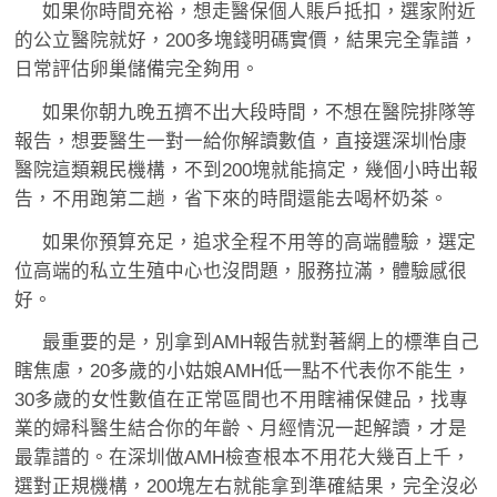
如果你時間充裕，想走醫保個人賬戶抵扣，選家附近
的公立醫院就好，200多塊錢明碼實價，結果完全靠譜，
日常評估卵巢儲備完全夠用。
如果你朝九晚五擠不出大段時間，不想在醫院排隊等
報告，想要醫生一對一給你解讀數值，直接選深圳怡康
醫院這類親民機構，不到200塊就能搞定，幾個小時出報
告，不用跑第二趟，省下來的時間還能去喝杯奶茶。
如果你預算充足，追求全程不用等的高端體驗，選定
位高端的私立生殖中心也沒問題，服務拉滿，體驗感很
好。
最重要的是，別拿到AMH報告就對著網上的標準自己
瞎焦慮，20多歲的小姑娘AMH低一點不代表你不能生，
30多歲的女性數值在正常區間也不用瞎補保健品，找專
業的婦科醫生結合你的年齡、月經情況一起解讀，才是
最靠譜的。在深圳做AMH檢查根本不用花大幾百上千，
選對正規機構，200塊左右就能拿到準確結果，完全沒必