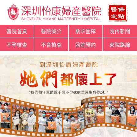
醫院首頁
醫院簡介
助孕團隊
院內新聞
不孕檢查
不育檢查
諮詢預約
來院路線