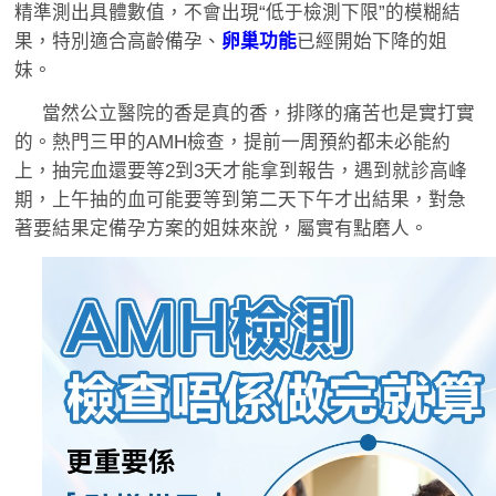
精準測出具體數值，不會出現“低于檢測下限”的模糊結
果，特別適合高齡備孕、
卵巢功能
已經開始下降的姐
妹。
當然公立醫院的香是真的香，排隊的痛苦也是實打實
的。熱門三甲的AMH檢查，提前一周預約都未必能約
上，抽完血還要等2到3天才能拿到報告，遇到就診高峰
期，上午抽的血可能要等到第二天下午才出結果，對急
著要結果定備孕方案的姐妹來說，屬實有點磨人。