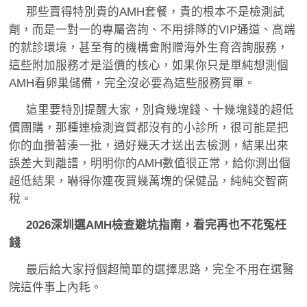
那些賣得特別貴的AMH套餐，貴的根本不是檢測試
劑，而是一對一的專屬咨詢、不用排隊的VIP通道、高端
的就診環境，甚至有的機構會附贈海外生育咨詢服務，
這些附加服務才是溢價的核心，如果你只是單純想測個
AMH看卵巢儲備，完全沒必要為這些服務買單。
這里要特別提醒大家，別貪幾塊錢、十幾塊錢的超低
價團購，那種連檢測資質都沒有的小診所，很可能是把
你的血攢著湊一批，過好幾天才送出去檢測，結果出來
誤差大到離譜，明明你的AMH數值很正常，給你測出個
超低結果，嚇得你連夜買幾萬塊的保健品，純純交智商
稅。
2026深圳選AMH檢查避坑指南，看完再也不花冤枉
錢
最后給大家捋個超簡單的選擇思路，完全不用在選醫
院這件事上內耗。