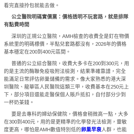
看完直接拎包就能去做。
公立醫院明碼實價黨：價格透明不玩套路，就是排隊
有點費時間
深圳的正規公立醫院，AMH檢查的收費全是釘在物價
系統里的明碼標價，半點兒套路都沒有，2026年的價格
基本穩定在200到400元區間。
普通的公立綜合醫院，收費大多卡在200到300元，用
的是主流的酶聯免疫吸附法檢測，結果準確靠譜，完全
能滿足日常評估卵巢儲備的需求。像大家熟悉的港大深
圳醫院、龍華區人民醫院這類三甲，收費基本在250元上
下，部分項目還能走醫保個人賬戶抵扣，自付部分少到
一杯奶茶錢。
要是去專科的婦幼保健院，價格會稍微高一點，大多
在300到400元，用的是更精準的化學發光法檢測，靈敏
度更高，哪怕是AMH數值特別低的
卵巢早衰
人群，也能