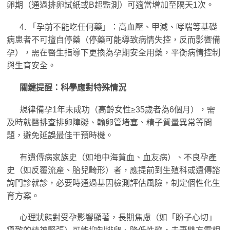
卵期（通過排卵試紙或B超監測）可適當增加至隔天1次。
4. 「孕前不能吃任何藥」：高血壓、甲減、哮喘等基礎
病患者不可擅自停藥（停藥可能導致病情失控，反而影響備
孕），需在醫生指導下更換為孕期安全用藥，平衡病情控制
與生育安全。
關鍵提醒：科學應對特殊情況
規律備孕1年未成功（高齡女性≥35歲者為6個月），需
及時就醫排查排卵障礙、輸卵管堵塞、精子質量異常等問
題，避免延誤最佳干預時機。
有遺傳病家族史（如地中海貧血、血友病）、不良孕產
史（如反覆流產、胎兒畸形）者，應提前到生殖科或遺傳諮
詢門診就診，必要時通過基因檢測評估風險，制定個性化生
育方案。
心理狀態對受孕影響顯著，長期焦慮（如「盼子心切」