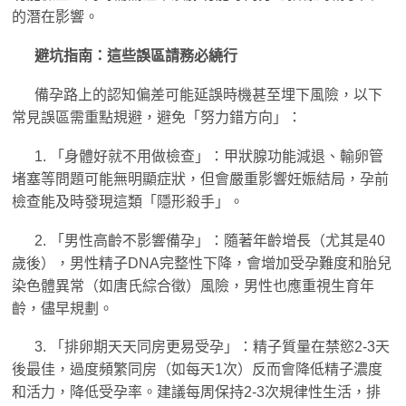
的潛在影響。
避坑指南：這些誤區請務必繞行
備孕路上的認知偏差可能延誤時機甚至埋下風險，以下
常見誤區需重點規避，避免「努力錯方向」：
1. 「身體好就不用做檢查」：甲狀腺功能減退、輸卵管
堵塞等問題可能無明顯症狀，但會嚴重影響妊娠結局，孕前
檢查能及時發現這類「隱形殺手」。
2. 「男性高齡不影響備孕」：隨著年齡增長（尤其是40
歲後），男性精子DNA完整性下降，會增加受孕難度和胎兒
染色體異常（如唐氏綜合徵）風險，男性也應重視生育年
齡，儘早規劃。
3. 「排卵期天天同房更易受孕」：精子質量在禁慾2-3天
後最佳，過度頻繁同房（如每天1次）反而會降低精子濃度
和活力，降低受孕率。建議每周保持2-3次規律性生活，排