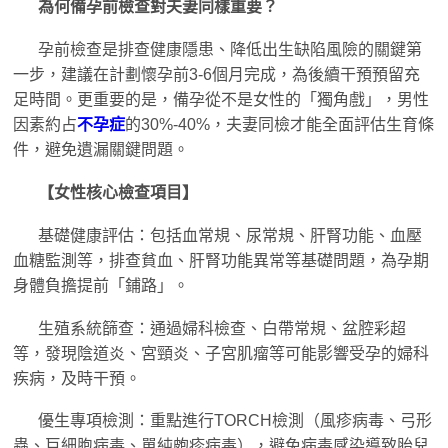
為何備孕前檢查對夫妻同樣重要？
孕前檢查是排查健康隱患、降低出生缺陷風險的關鍵第
一步，建議在計劃懷孕前3-6個月完成，為後續干預預留充
足時間。更重要的是，備孕從不是女性的「獨角戲」，男性
因素約占
不孕症
的30%-40%，夫妻同檢才能全面評估生育條
件，避免遺漏關鍵問題。
【女性核心檢查項目】
基礎健康評估：包括血常規、尿常規、肝腎功能、血壓
血糖監測等，排查貧血、肝腎功能異常等基礎問題，為孕期
身體負擔提前「鋪路」。
生殖系統篩查：通過婦科檢查、白帶常規、盆腔彩超
等，發現陰道炎、宮頸炎、子宮肌瘤等可能影響受孕的婦科
疾病，及時干預。
優生專項檢測：重點進行TORCH檢測（風疹病毒、弓形
蟲、巨細胞病毒、單純皰疹病毒），避免病毒感染導致胎兒