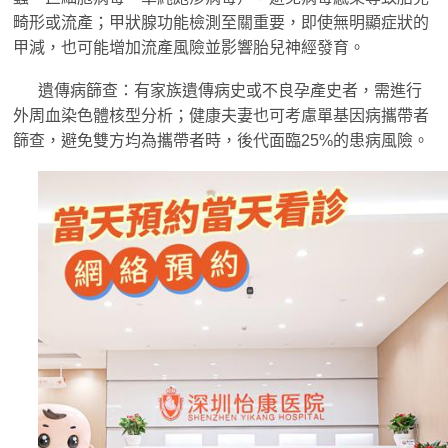
畸形或流產；甲狀腺功能檢測至關重要，即使無明顯症狀的
甲減，也可能增加流產風險並影響胎兒神經發育。
遺傳病篩查：有家族遺傳病史或不良孕產史者，需進行
外周血染色體核型分析；健康夫妻也可考慮單基因病攜帶者
篩查，避免雙方均為攜帶者時，後代面臨25%的患病風險。