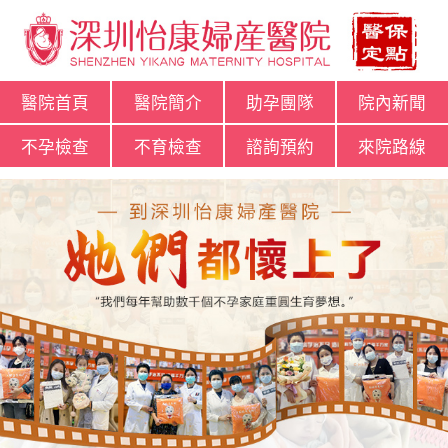
醫院首頁
醫院簡介
助孕團隊
院內新聞
不孕檢查
不育檢查
諮詢預約
來院路線