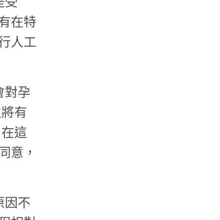
是受
有在特
行人工
會對孕
生將有
。在這
同意，
原因不