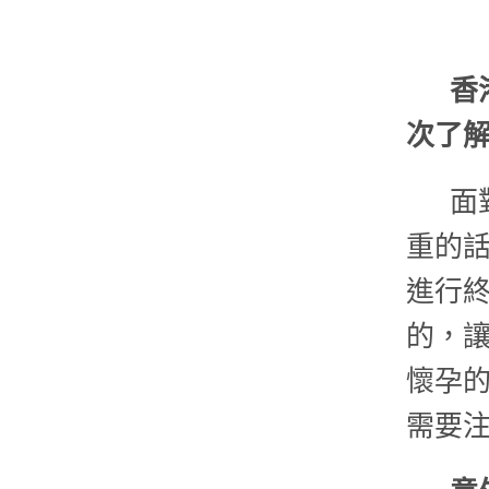
香
次了
面
重的話
進行
的，
懷孕
需要注