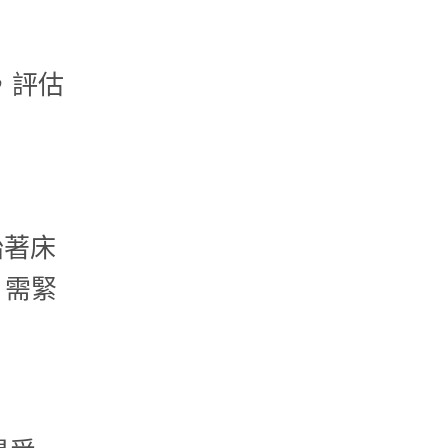
，評估
胎著床
，需緊