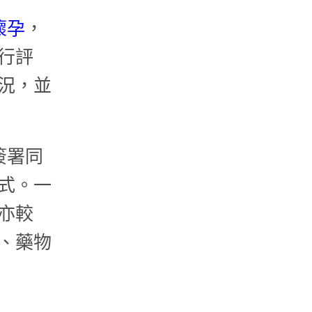
懷孕
，
行評
況，並
簽署同
式。一
亦較
、藥物