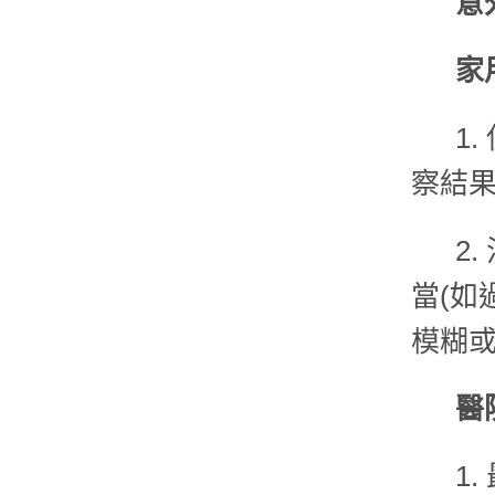
意
家
1
察結
2
當(如
模糊
醫
1