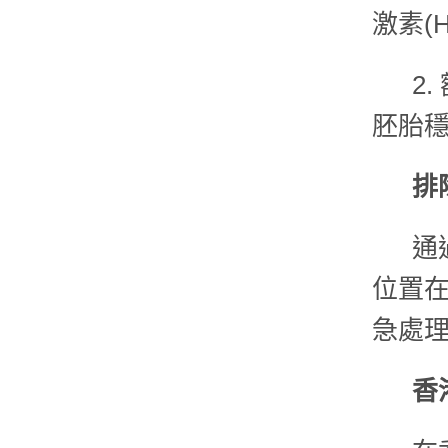
激素(
2
胚胎穩
排
通
位置在
急處理
香