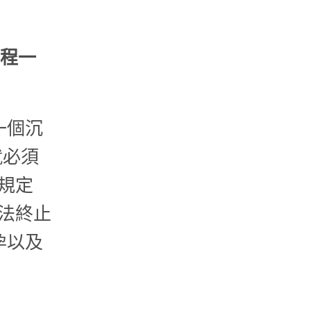
流程一
一個沉
就必須
規定
法終止
孕以及