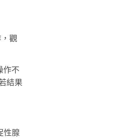
作，觀
操作不
。若結果
促性腺