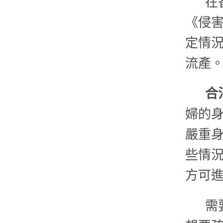
在
《侵
定情
流產
合
婦的身
嚴重身
些情
方可
需