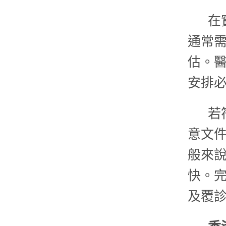
在
通常
估。
安排
若
意文
般來
快。
及覆