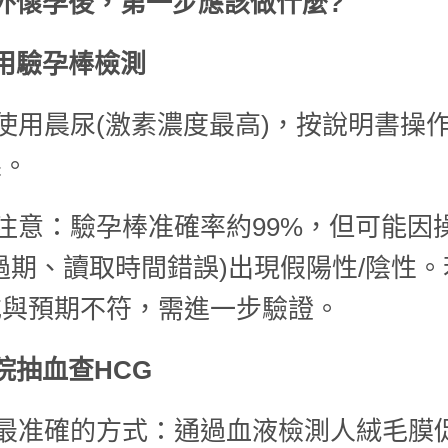
外懷孕後，第一步應該做什麼?
用驗孕棒檢測
. 使用晨尿(激素濃度最高)，按說明書操
果。
. 注意：驗孕棒准確率約99%，但可能因
過期、讀取時間錯誤)出現假陽性/陰性
或與預期不符，需進一步驗證。
院抽血查HCG
. 最准確的方式：通過血液檢測人絨毛膜