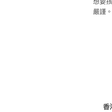
想要
嚴謹
香