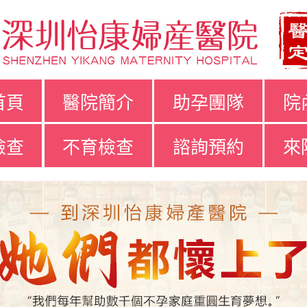
首頁
醫院簡介
助孕團隊
院
檢查
不育檢查
諮詢預約
來