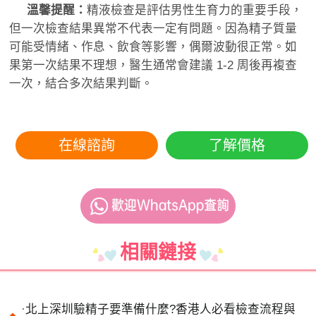
溫馨提醒：
精液檢查是評估男性生育力的重要手段，
但一次檢查結果異常不代表一定有問題。因為精子質量
可能受情緒、作息、飲食等影響，偶爾波動很正常。如
果第一次結果不理想，醫生通常會建議 1-2 周後再複查
一次，結合多次結果判斷。
在線諮詢
了解價格
相關鏈接
·
北上深圳驗精子要準備什麼?香港人必看檢查流程與