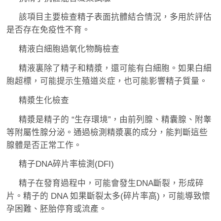
該項目主要檢查精子表面抗體結合情況，多用於評估
是否存在免疫性不育。
精液白細胞過氧化物酶檢查
精液裏除了精子和精漿，還可能有白細胞。如果白細
胞超標，可能提示生殖道炎症，也可能影響精子質量。
精漿生化檢查
精漿是精子的 “生存環境”，由前列腺、精囊腺、附睾
等附屬性腺分泌。通過檢測精漿裏的成分，能判斷這些
腺體是否正常工作。
精子DNA碎片率檢測(DFI)
精子在發育過程中，可能會發生DNA斷裂，形成碎
片。精子的 DNA 如果斷裂太多(碎片率高)，可能導致懷
孕困難、胚胎停育或流產。