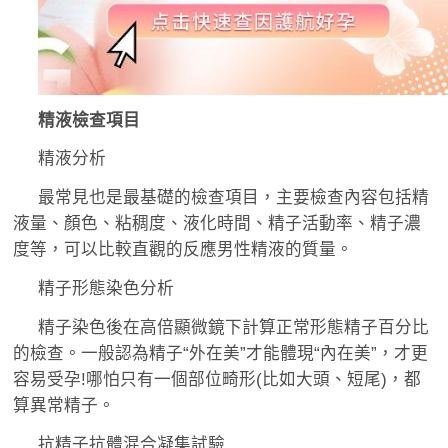
精液檢查項目
精液分析
最常見也是最基礎的檢查項目，主要檢查內容包括精
液量、顏色、粘稠度、液化時間、精子活動率、精子濃
度等，可以比較直觀的反應男性精液的質量。
精子形態染色分析
精子染色後在高倍顯微鏡下計算正常形態精子百分比
的檢查。一般認為精子“外在美”才能體現“內在美”，才更
容易受孕!哪怕只有一個部位畸形(比如大頭、短尾)，都
算異常精子。
抗精子抗體混合凝集試驗