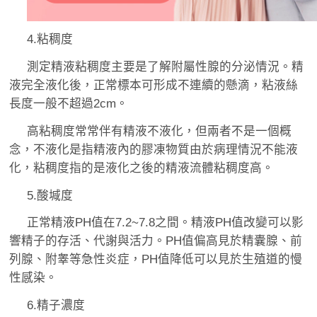
4.粘稠度
測定精液粘稠度主要是了解附屬性腺的分泌情況。精
液完全液化後，正常標本可形成不連續的懸滴，粘液絲
長度一般不超過2cm。
高粘稠度常常伴有精液不液化，但兩者不是一個概
念，不液化是指精液內的膠凍物質由於病理情況不能液
化，粘稠度指的是液化之後的精液流體粘稠度高。
5.酸堿度
正常精液PH值在7.2~7.8之間。精液PH值改變可以影
響精子的存活、代謝與活力。PH值偏高見於精囊腺、前
列腺、附睾等急性炎症，PH值降低可以見於生殖道的慢
性感染。
6.精子濃度