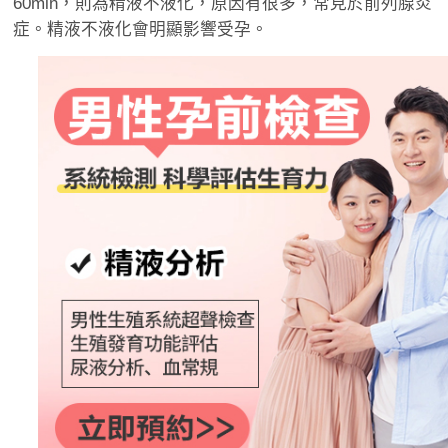
60min，則為精液不液化，原因有很多，常見於前列腺炎
症。精液不液化會明顯影響受孕。