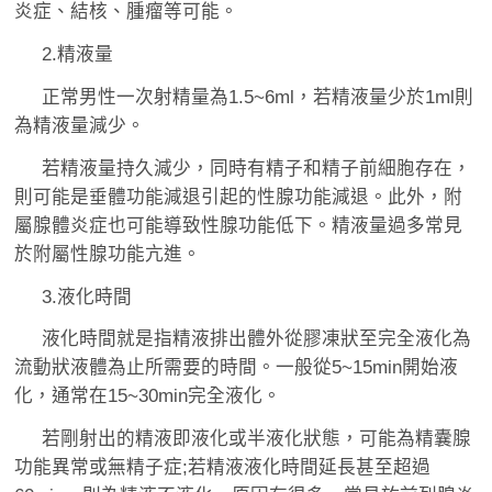
炎症、結核、腫瘤等可能。
2.精液量
正常男性一次射精量為1.5~6ml，若精液量少於1ml則
為精液量減少。
若精液量持久減少，同時有精子和精子前細胞存在，
則可能是垂體功能減退引起的性腺功能減退。此外，附
屬腺體炎症也可能導致性腺功能低下。精液量過多常見
於附屬性腺功能亢進。
3.液化時間
液化時間就是指精液排出體外從膠凍狀至完全液化為
流動狀液體為止所需要的時間。一般從5~15min開始液
化，通常在15~30min完全液化。
若剛射出的精液即液化或半液化狀態，可能為精囊腺
功能異常或無精子症;若精液液化時間延長甚至超過