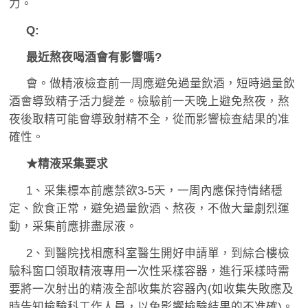
力。
Q:
最近熬夜喝酒會有影響嗎?
會。做精液檢查前一周應避免過量飲酒，短時過量飲
酒會導致精子活力變差。檢驗前一天晚上避免熬夜，熬
夜後取精可能會導致射精不全，從而影響檢查結果的准
確性。
★精液采集要求
1、采集標本前應禁欲3-5天，一周內應保持情緒穩
定、飲食正常，避免過量飲酒、熬夜，不做大量劇烈運
動，采集前應排盡尿液。
2、到醫院找相應科室醫生開好申請單，到綜合樓檢
驗科窗口領取精液專用一次性采樣容器，進行采樣時需
要將一次射出的精液全部收集於容器內(如收集失敗應及
時告知檢驗科工作人員，以免影響檢驗結果的不准確)。