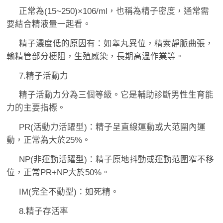
正常為(15~250)×106/ml，也稱為精子密度，通常需
要結合精液量一起看。
精子濃度低的原因有：如睾丸異位，精索靜脈曲張，
輸精管部分梗阻，生殖感染，長期高溫作業等。
7.精子活動力
精子活動力分為三個等級。它是輔助診斷男性生育能
力的主要指標。
PR(活動力活躍型)：精子呈直線運動或大范圍內運
動，正常為大於25%。
NP(非運動活躍型)：精子原地抖動或運動范圍窄不移
位，正常PR+NP大於50%。
IM(完全不動型)：如死精。
8.精子存活率