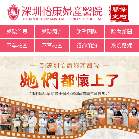
醫院首頁
醫院簡介
助孕團隊
院內新聞
不孕檢查
不育檢查
諮詢預約
來院路線