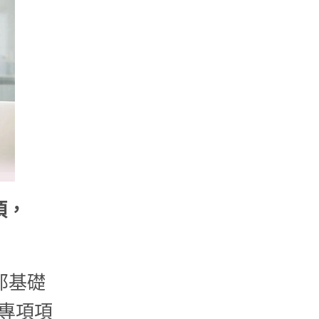
項，
那基礎
專項項