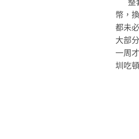
整
幣，換
都未
大部
一周
圳吃