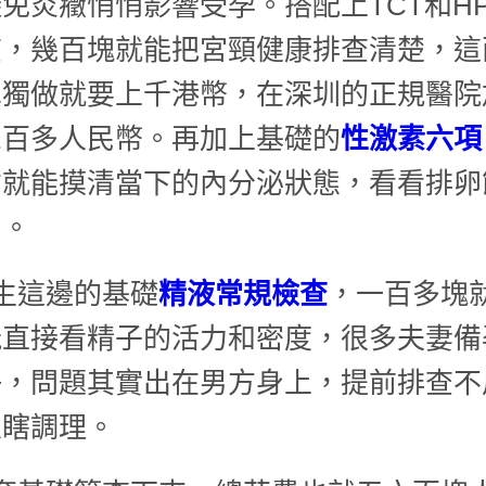
免炎癥悄悄影響受孕。搭配上TCT和H
查，幾百塊就能把宮頸健康排查清楚，這
單獨做就要上千港幣，在深圳的正規醫院
三百多人民幣。再加上基礎的
性激素六項
右就能摸清當下的內分泌狀態，看看排卵
常。
生這邊的基礎
精液常規檢查
，一百多塊
能直接看精子的活力和密度，很多夫妻備
靜，問題其實出在男方身上，提前排查不
人瞎調理。