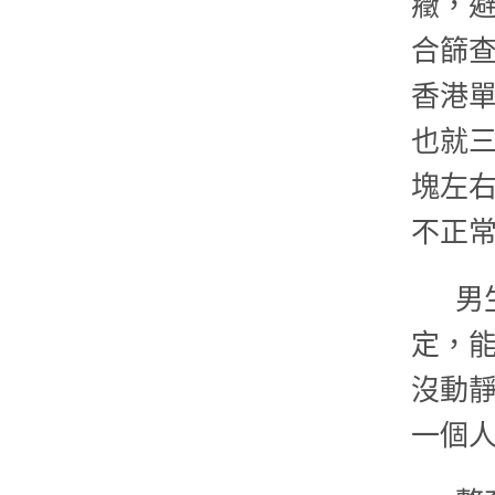
癥，避
合篩
香港
也就
塊左
不正
男
定，
沒動
一個