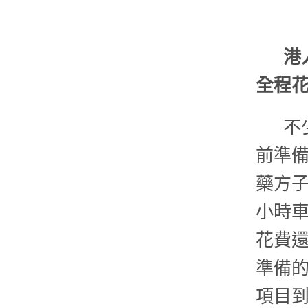
港
全程
不
前準
藥方
小時
花費
準備
項目