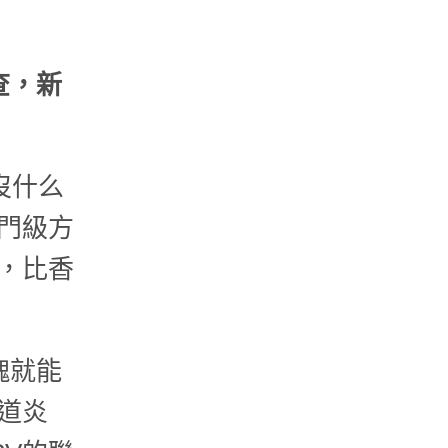
查，新
沒什么
門級方
，比香
塊就能
道炎