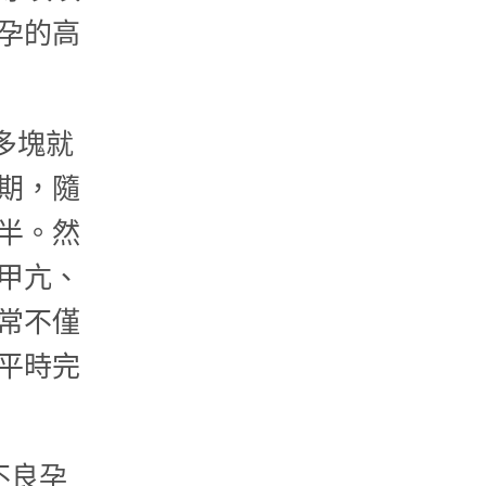
孕的高
多塊就
期，隨
半。然
甲亢、
常不僅
平時完
不良孕