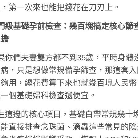
上，第一次來也能把錢花在刀刃上。
門級基礎孕前檢查：幾百塊搞定核心篩
負擔
果你們夫妻雙方都不到35歲，平時身體
毛病，只是想做常規備孕篩查，那這套入
全夠用，總花費算下來也就幾百塊人民幣
做一個基礎婦科檢查還便宜。
生這邊的核心項目，基礎白帶常規幾十
，能直接排查念珠菌、滴蟲這些常見的陰