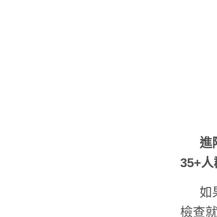
進
35+
如
檢查