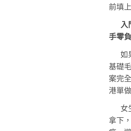
前填
入
手零
如
基礎
案完
港單
女
拿下