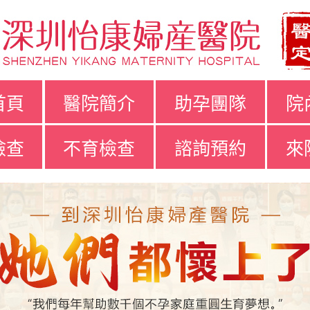
首頁
醫院簡介
助孕團隊
院
檢查
不育檢查
諮詢預約
來