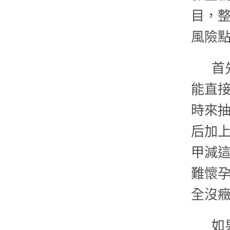
目，
風險
首
能直
時來
后加
甲減
難懷
全沒
如