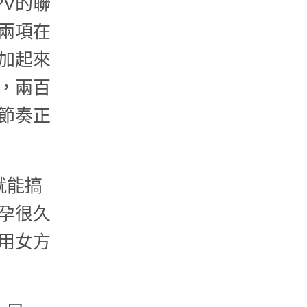
PV的聯
兩項在
加起來
，兩百
節奏正
就能搞
孕很久
用女方