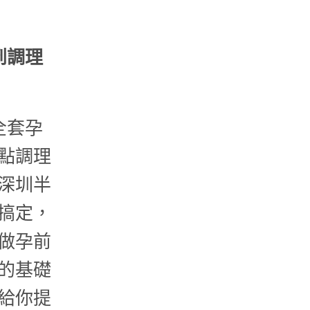
到調理
全套孕
點調理
深圳半
搞定，
做孕前
的基礎
給你提