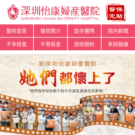
醫院首頁
醫院簡介
助孕團隊
院內新聞
不孕檢查
不育檢查
諮詢預約
來院路線