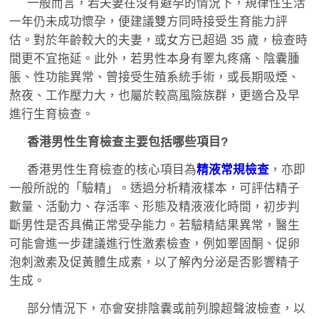
一般而言，若夫妻在沒有避孕的情況下，規律性生活
一年仍未成功懷孕，便建議雙方同時接受生育能力評
估。對於年齡較大的夫妻，或女方已超過 35 歲，檢查時
間更不宜拖延。此外，若男性本身有睪丸疼痛、陰囊腫
脹、性功能異常、曾接受生殖系統手術，或長期吸煙、
熬夜、工作壓力大，也屬於較高風險族群，更適合及早
進行生育檢查。
香港男性生育檢查主要包括哪些項目?
香港男性生育檢查的核心項目為
精液常規檢查
，亦即
一般所說的「驗精」。透過分析精液樣本，可評估精子
數量、活動力、存活率、形態及精液液化時間，初步判
斷男性是否具備正常受孕能力。若驗精結果異常，醫生
可能會進一步建議進行性激素檢查，例如睪固酮、促卵
泡刺激素及促黃體生成素，以了解內分泌是否影響精子
生成。
部分情況下，亦會安排陰囊或前列腺超聲波檢查，以