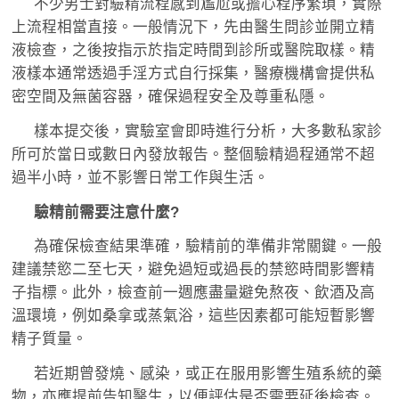
不少男士對驗精流程感到尷尬或擔心程序繁瑣，實際
上流程相當直接。一般情況下，先由醫生問診並開立精
液檢查，之後按指示於指定時間到診所或醫院取樣。精
液樣本通常透過手淫方式自行採集，醫療機構會提供私
密空間及無菌容器，確保過程安全及尊重私隱。
樣本提交後，實驗室會即時進行分析，大多數私家診
所可於當日或數日內發放報告。整個驗精過程通常不超
過半小時，並不影響日常工作與生活。
驗精前需要注意什麼?
為確保檢查結果準確，驗精前的準備非常關鍵。一般
建議禁慾二至七天，避免過短或過長的禁慾時間影響精
子指標。此外，檢查前一週應盡量避免熬夜、飲酒及高
溫環境，例如桑拿或蒸氣浴，這些因素都可能短暫影響
精子質量。
若近期曾發燒、感染，或正在服用影響生殖系統的藥
物，亦應提前告知醫生，以便評估是否需要延後檢查。