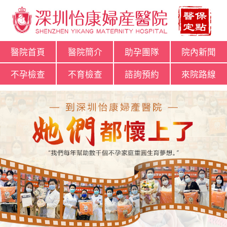
醫院首頁
醫院簡介
助孕團隊
院內新聞
不孕檢查
不育檢查
諮詢預約
來院路線