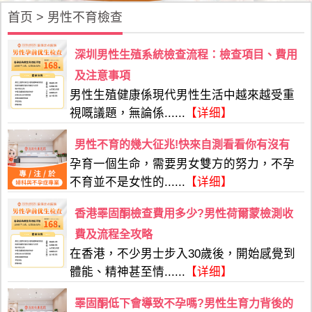
首页
>
男性不育檢查
深圳男性生殖系統檢查流程：檢查項目、費用
及注意事項
男性生殖健康係現代男性生活中越來越受重
視嘅議題，無論係......
【详细】
男性不育的幾大征兆!快來自測看看你有沒有
孕育一個生命，需要男女雙方的努力，不孕
不育並不是女性的......
【详细】
香港睪固酮檢查費用多少?男性荷爾蒙檢測收
費及流程全攻略
在香港，不少男士步入30歲後，開始感覺到
體能、精神甚至情......
【详细】
睪固酮低下會導致不孕嗎?男性生育力背後的