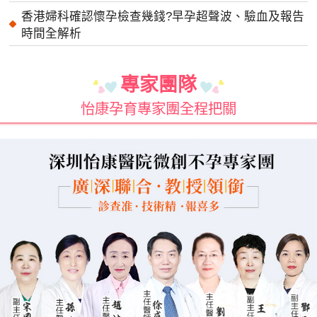
香港婦科確認懷孕檢查幾錢?早孕超聲波、驗血及報告
時間全解析
專家團隊
怡康孕育專家團全程把關